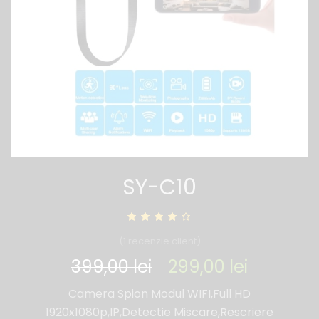
SY-C10
(
1
recenzie client)
399,00
lei
299,00
lei
Camera Spion Modul WIFI,Full HD
1920x1080p,IP,Detectie Miscare,Rescriere