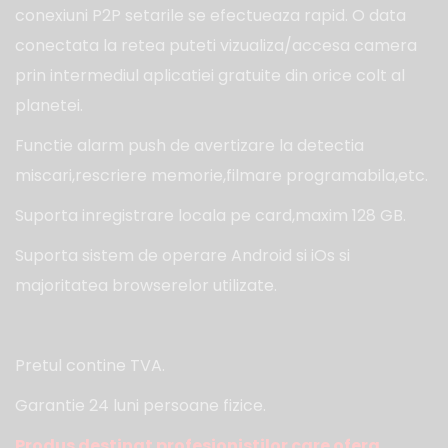
conexiuni P2P setarile se efectueaza rapid. O data
conectata la retea puteti vizualiza/accesa camera
prin intermediul aplicatiei gratuite din orice colt al
planetei.
Functie alarm push de avertizare la detectia
miscari,rescriere memorie,filmare programabila,etc.
Suporta inregistrare locala pe card,maxim 128 GB.
Suporta sistem de operare Android si iOs si
majoritatea browserelor utilizate.
Pretul contine TVA.
Garantie 24 luni persoane fizice.
Produs destinat profesionistilor care ofera