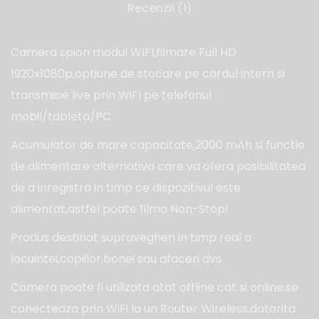
Recenzii (1)
Camera spion modul WIFI,filmare Full HD
1920x1080p,optiune de stocare pe cardul intern si
transmisie live prin WiFI pe telefonul
mobil/tableta/PC.
Acumulator de mare capacitate,2000 mAh si functie
de alimentare alternativa care va ofera posibilitatea
de a inregistra in timp ce dispozitivul este
alimentat,astfel poate filma Non-Stop!
Produs destinat supravegheri in timp real a
locuintei,copiilor,bonei sau afaceri dvs.
Camera poate fi utilizata atat offline cat si online,se
conecteaza prin WiFi la un Router Wireless,datorita