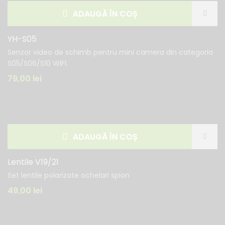
ADAUGĂ ÎN COȘ
YH-S05
Senzor video de schimb pentru mini camera din categoria
S05/S06/S10 WIFI.
79,00
lei
ADAUGĂ ÎN COȘ
Lentile V19/21
Set lentile polarizate ochelari spion
49,00
lei