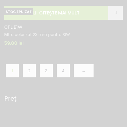
CITEȘTE MAI MULT
CPL B1W
Filtru polarizat 23 mm pentru B1W
59,00
lei
1
2
3
4
→
Preț