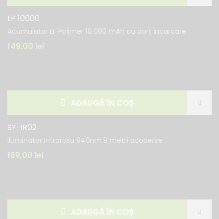
LP 10000
Acumulator LI-Polimer 10.000 mAh cu port incarcare
149,00
lei
ADAUGĂ ÎN COȘ
SY-IR02
Iluminator Infrarosu 940nm,9 metri acoperire
189,00
lei
ADAUGĂ ÎN COȘ