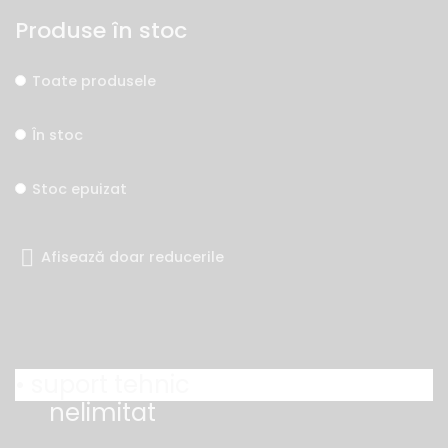
Produse în stoc
Toate produsele
În stoc
Stoc epuizat
Afisează doar reducerile
• suport tehnic
nelimitat