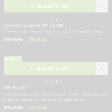
ADAUGĂ ÎN COȘ
Camera mansalier RW-03 WIFI
Camera Auto Mansalier Wireless, Full HD, Unghi 170 grade
249,00
lei
199,00
lei
REDUCERE
ADAUGĂ ÎN COȘ
L810 Podofo
Camera Auto Full HD, unghi Wide 170 grade, HDR ,Detectie la
miscare, Parking Guard,Senzor G,Display IPS 4”
249,00
lei
219,00
lei