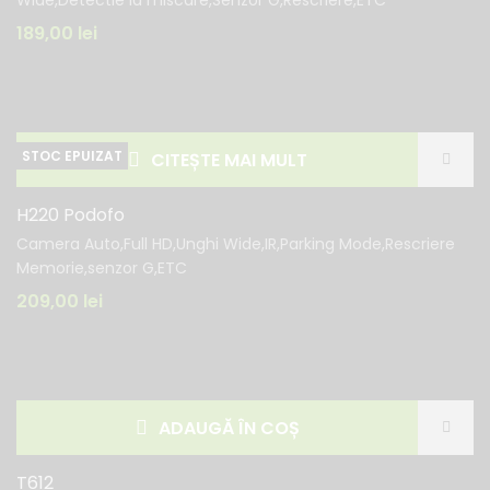
Wide,Detectie la miscare,Senzor G,Rescriere,ETC
189,00
lei
CITEȘTE MAI MULT
H220 Podofo
Camera Auto,Full HD,Unghi Wide,IR,Parking Mode,Rescriere
Memorie,senzor G,ETC
209,00
lei
ADAUGĂ ÎN COȘ
T612