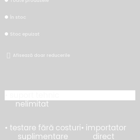
Toate produsele
În stoc
Stoc epuizat
Afisează doar reducerile
• suport tehnic
nelimitat
• testare fără costuri
• importator
suplimentare
direct