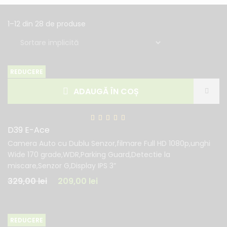
1–12 din 28 de produse
REDUCERE
ADAUGĂ ÎN COȘ
D39 E-Ace
Camera Auto cu Dublu Senzor,filmare Full HD 1080p,unghi
Wide 170 grade,WDR,Parking Guard,Detectie la
miscare,Senzor G,Display IPS 3”
329,00
lei
209,00
lei
REDUCERE