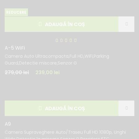
REDUCERE
ADAUGĂ ÎN COȘ
A-5 WiFi
Camera Auto Ultracompacta,Full HD,WiFi,Parking
Guard,Detectie miscare,Senzor G
279,00
lei
239,00
lei
ADAUGĂ ÎN COȘ
A9
Camera Supraveghere Auto/Traseu Full HD 1080p, Unghi