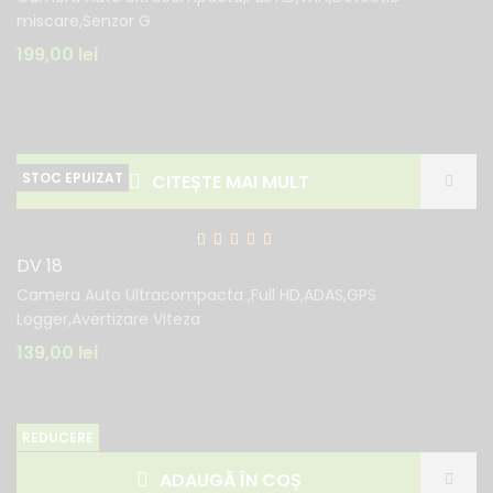
miscare,Senzor G
199,00
lei
CITEȘTE MAI MULT
DV 18
Camera Auto Ultracompacta ,Full HD,ADAS,GPS
Logger,Avertizare Viteza
139,00
lei
REDUCERE
ADAUGĂ ÎN COȘ