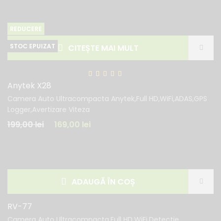
REDUCERE
CITEȘTE MAI MULT
Anytek X28
Camera Auto Ultracompacta Anytek,Full HD,WiFi,ADAS,GPS
Logger,Avertizare Viteza
199,00
lei
169,00
lei
ADAUGĂ ÎN COȘ
RV-77
Camera Auto Ultracompacta,Full HD,WiFi,Detectie