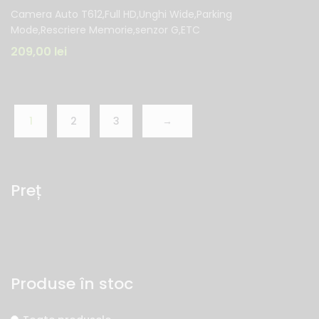
Camera Auto T612,Full HD,Unghi Wide,Parking
Mode,Rescriere Memorie,senzor G,ETC
209,00
lei
1
2
3
→
Preț
Produse în stoc