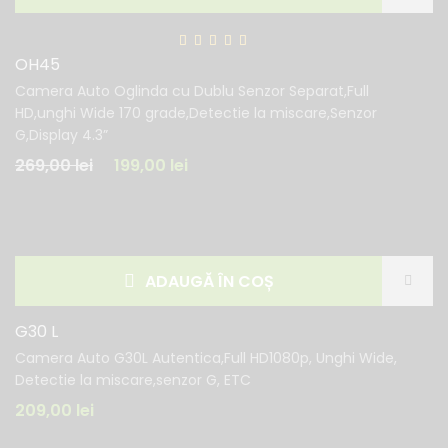
OH45
Camera Auto Oglinda cu Dublu Senzor Separat,Full
HD,unghi Wide 170 grade,Detectie la miscare,Senzor
G,Display 4.3”
269,00
lei
199,00
lei
ADAUGĂ ÎN COȘ
G30 L
Camera Auto G30L Autentica,Full HD1080p, Unghi Wide,
Detectie la miscare,senzor G, ETC
209,00
lei