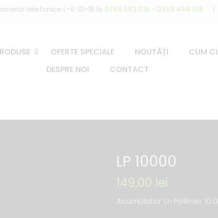
omenzi telefonice L-V: 10-18 la
0756 562 016 - 0359 484 106
|
PRODUSE
OFERTE SPECIALE
NOUTĂȚI
CUM C
DESPRE NOI
CONTACT
LP 10000
149,00
lei
Acumulator LI-Polimer 10.