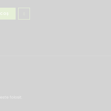
 COȘ
ste folosit.