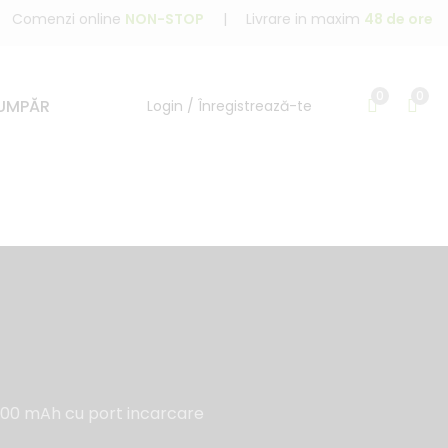
Comenzi online
NON-STOP
|
Livrare in maxim
48 de ore
0
0
UMPĂR
Login / Înregistrează-te
000 mAh cu port incarcare