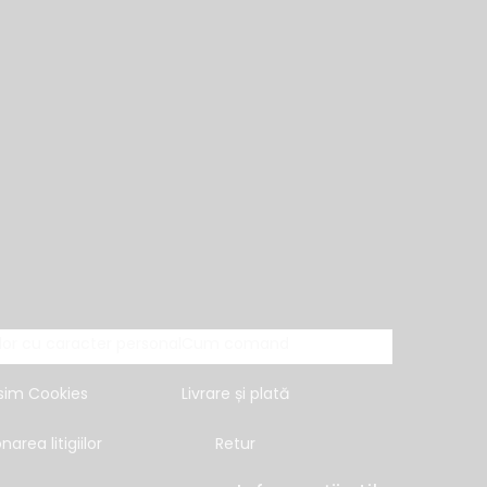
lor cu caracter personal
Cum comand
sim Cookies
Livrare și plată
narea litigiilor
Retur