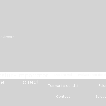
ovizoare.
osturi
• importator
Despre noi
Prelucrarea date
re
direct
Termeni și condiții
Folo
Contact
Soluțio