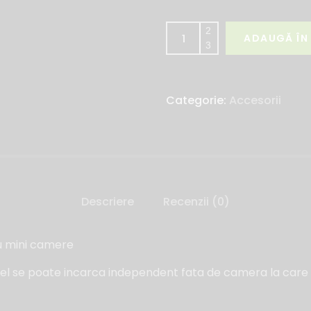
ADAUGĂ ÎN
Categorie:
Accesorii
Descriere
Recenzii (0)
u mini camere
el se poate incarca independent fata de camera la care e