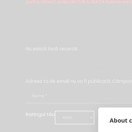
catre clienti si NU INCURAJEAZA folosirea l
Nu există încă recenzii.
Fii primul care lasă o recenzie “LP 10000”
Adresa ta de email nu va fi publicată.
Câmpuril
Ratingul tău
About c