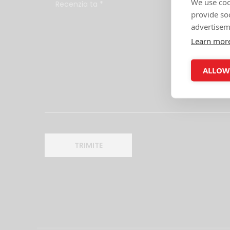
We use coo
provide so
advertisem
Learn mor
ALLOW