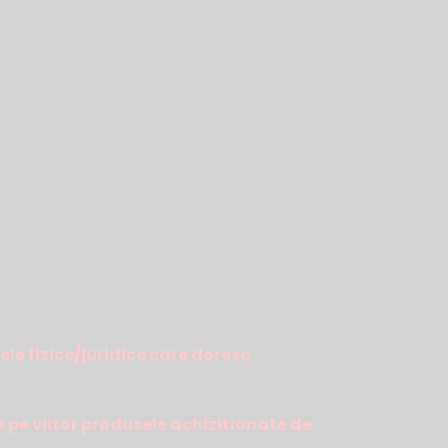
ele fizice/juridice care doresc
e pe viitor produsele achizitionate de