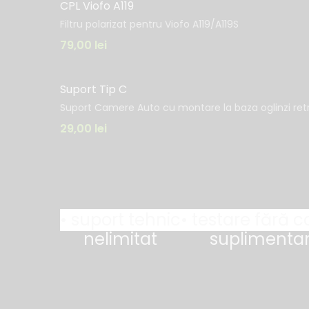
CPL Viofo A119
Filtru polarizat pentru Viofo A119/A119S
79,00
lei
Suport Tip C
Suport Camere Auto cu montare la baza oglinzi retr
29,00
lei
• suport tehnic
• testare fără c
nelimitat
suplimenta