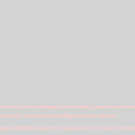
 servicii de investigatii private dar si pentru persoan
na,etc, cu respectarea legislatiei in vigoare.
sponsabilitatea pentru scopurile in care sunt folosit