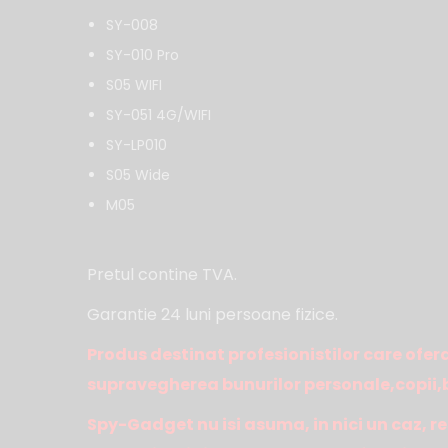
SY-008
SY-010 Pro
S05 WIFI
SY-051 4G/WIFI
SY-LP010
S05 Wide
M05
Pretul contine TVA.
Garantie 24 luni persoane fizice.
Produs destinat profesionistilor care ofera
supravegherea bunurilor personale,copii,bo
Spy-Gadget nu isi asuma, in nici un caz, re