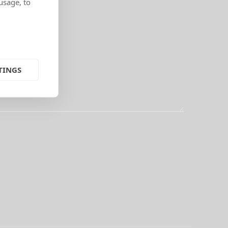
usage, to
TINGS