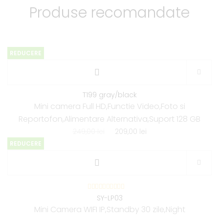
Produse recomandate
REDUCERE
T199 gray/black
Mini camera Full HD,Functie Video,Foto si
Reportofon,Alimentare Alternativa,Suport 128 GB
249,00
lei
209,00
lei
REDUCERE
SY-LP03
Mini Camera WIFI IP,Standby 30 zile,Night