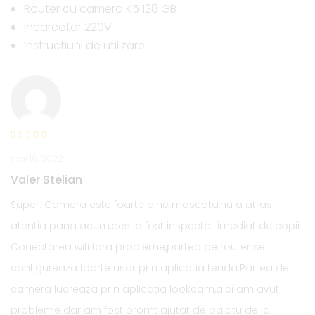
Router cu camera K5 128 GB
Incarcator 220V
Instructiuni de utilizare
mai 16, 2022
Valer Stelian
Super. Camera este foarte bine mascata,nu a atras
atentia pana acum,desi a fost inspectat imediat de copii.
Conectarea wifi fara probleme,partea de router se
configureaza foarte usor prin aplicatia tenda.Partea de
camera lucreaza prin aplicatia lookcam,aici am avut
probleme dar am fost promt ajutat de baiatu de la