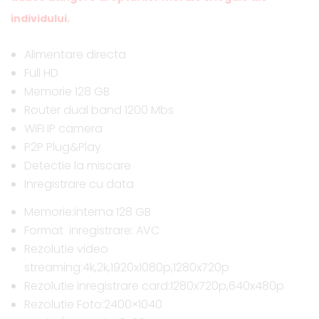
individului.
Alimentare directa
Full HD
Memorie 128 GB
Router dual band 1200 Mbs
WiFI IP camera
P2P Plug&Play
Detectie la miscare
Inregistrare cu data
Memorie:interna 128 GB
Format inregistrare: AVC
Rezolutie video
streaming:4k,2k,1920x1080p,1280x720p
Rezolutie inregistrare card:1280x720p,640x480p
Rezolutie Foto:2400×1040