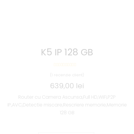
K5 IP 128 GB
(
1
recenzie client)
639,00
lei
Router cu Camera Ascunsa,Full HD,WiFi,P2P
IP,AVC,Detectie miscare,Rescriere memorie,Memorie
128 GB