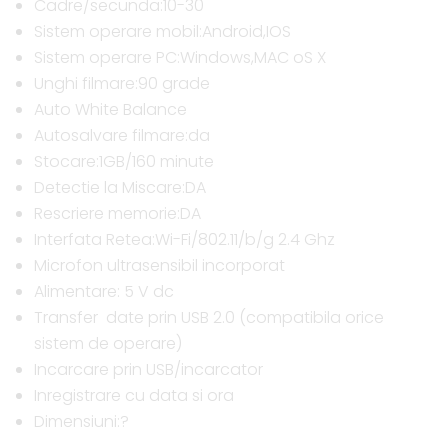
Cadre/secunda:10-30
Sistem operare mobil:Android,IOS
Sistem operare PC:Windows,MAC oS X
Unghi filmare:90 grade
Auto White Balance
Autosalvare filmare:da
Stocare:1GB/160 minute
Detectie la Miscare:DA
Rescriere memorie:DA
Interfata Retea:Wi-Fi/802.11/b/g 2.4 Ghz
Microfon ultrasensibil incorporat
Alimentare: 5 V dc
Transfer date prin USB 2.0 (compatibila orice
sistem de operare)
Incarcare prin USB/incarcator
Inregistrare cu data si ora
Dimensiuni:?