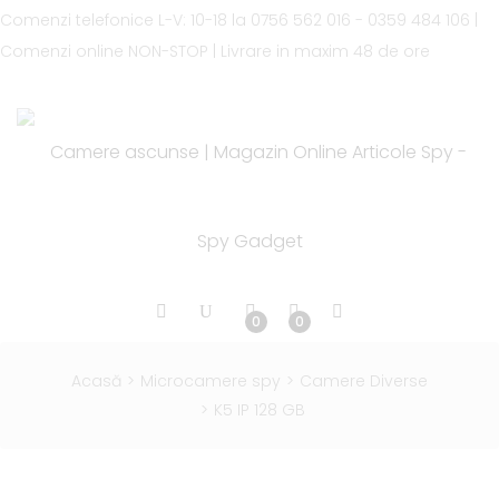
Comenzi telefonice L-V: 10-18 la
0756 562 016 - 0359 484 106
|
Comenzi online
NON-STOP
|
Livrare in maxim
48 de ore
0
0
Acasă
Microcamere spy
Camere Diverse
K5 IP 128 GB