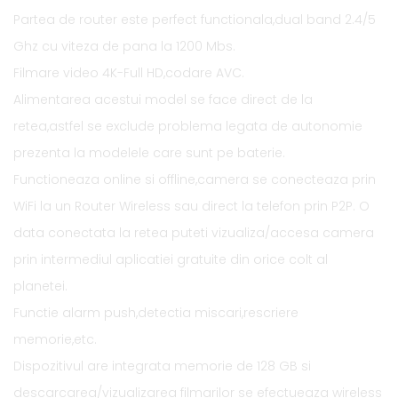
Partea de router este perfect functionala,dual band 2.4/5
Ghz cu viteza de pana la 1200 Mbs.
Filmare video 4K-Full HD,codare AVC.
Alimentarea acestui model se face direct de la
retea,astfel se exclude problema legata de autonomie
prezenta la modelele care sunt pe baterie.
Functioneaza online si offline,camera se conecteaza prin
WiFi la un Router Wireless sau direct la telefon prin P2P. O
data conectata la retea puteti vizualiza/accesa camera
prin intermediul aplicatiei gratuite din orice colt al
planetei.
Functie alarm push,detectia miscari,rescriere
memorie,etc.
Dispozitivul are integrata memorie de 128 GB si
descarcarea/vizualizarea filmarilor se efectueaza wireless