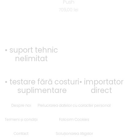
Push
709,00
lei
• suport tehnic
nelimitat
• testare fără costuri
• importator
suplimentare
direct
Despre noi
Prelucrarea datelor cu caracter personal
Termeni și condiții
Folosim Cookies
Contact
Soluționarea litigiilor