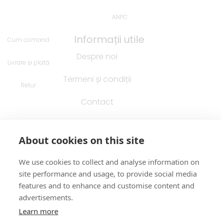
ANPC
Informații utile
Cum comand
Despre noi
Livrare și plată
Termeni și condiții
Retur
Contact
Confidențialitate
About cookies on this site
Folosim Cookies
We use cookies to collect and analyse information on
Soluționarea litigiilor
site performance and usage, to provide social media
features and to enhance and customise content and
ANPC
advertisements.
Learn more
Cum comand