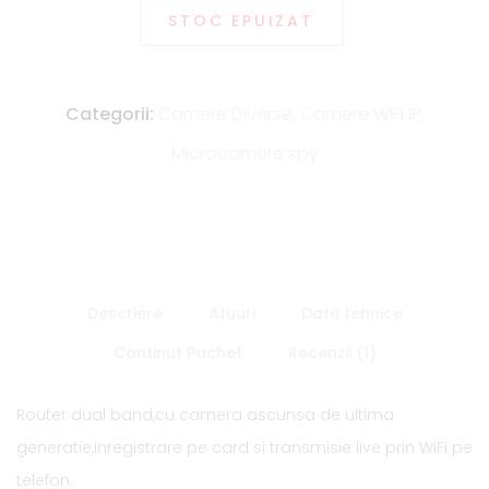
STOC EPUIZAT
Categorii:
Camere Diverse
,
Camere WIFI IP
,
Microcamere spy
Descriere
Atuuri
Date tehnice
Continut Pachet
Recenzii (1)
Router dual band,cu camera ascunsa de ultima
generatie,inregistrare pe card si transmisie live prin WiFi pe
telefon.