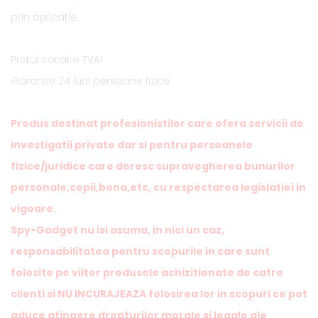
prin aplicatie.
Pretul contine TVA!
Garantie 24 luni persoane fizice
Produs destinat profesionistilor care ofera servicii de
investigatii private dar si pentru persoanele
fizice/juridice care doresc supravegherea bunurilor
personale,copii,bona,etc, cu respectarea legislatiei in
vigoare.
Spy-Gadget nu isi asuma, in nici un caz,
responsabilitatea pentru scopurile in care sunt
folosite pe viitor produsele achizitionate de catre
clienti si NU INCURAJEAZA folosirea lor in scopuri ce pot
aduce atingere drepturilor morale si legale ale