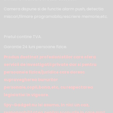
Camera dispune si de functie alarm push, detectia
miscari,filmare programabila,rescriere memorie,etc.
Pretul contine TVA.
Garantie 24 luni persoane fizice.
Produs destinat profesionistilor care ofera
servicii de investigatii private dar si pentru
persoanele fizice/juridice care doresc
supravegherea bunurilor
personale,copii,bona,etc, cu respectarea
legislatiei in vigoare.
Spy-Gadget nu isi asuma, in nici un caz,
responsabilitatea pentru scopurile in care sunt