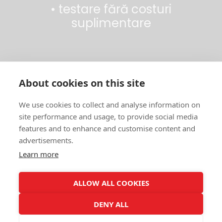
• testare fără costuri
suplimentare
• importator
About cookies on this site
direct
We use cookies to collect and analyse information on
site performance and usage, to provide social media
features and to enhance and customise content and
advertisements.
Informații utile
Learn more
ALLOW ALL COOKIES
Copyright © 2019 Spy Gadget |
website by
INK9
DENY ALL