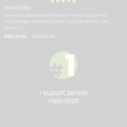
XMP200 5M
Camera Supraveghere IP Exterior/ Interior,2k,Control
PTZ,WiFi,Night Vision,LAN,Suport Card 128 GB, P2P, H265,
Adroid, iOs
499,00
lei
349,00
lei
• suport tehnic
nelimitat