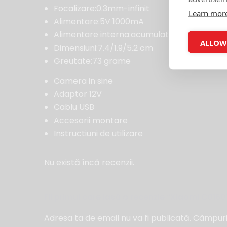
Focalizare:0.3mm-infinit
Learn mor
Alimentare:5V 1000mA
Alimentare interna:acumulator 240 mAh
ALLOW
Dimensiuni:7.4/1.9/5.2 cm
Greutate:73 grame
Camera in sine
Adaptor 12V
Cablu USB
Accesorii montare
Instructiuni de utilizare
Nu există încă recenzii.
Fii primul care lasă o recenzie “Xiaomi C0160
Adresa ta de email nu va fi publicată.
Câmpuril