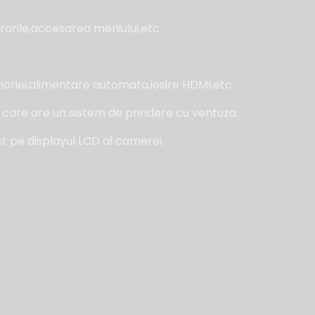
rarile,accesarea meniului,etc.
moriei,alimentare automata,iesire HDMI,etc.
at care are un sistem de prindere cu ventuza.
ct pe displayul LCD al camerei.