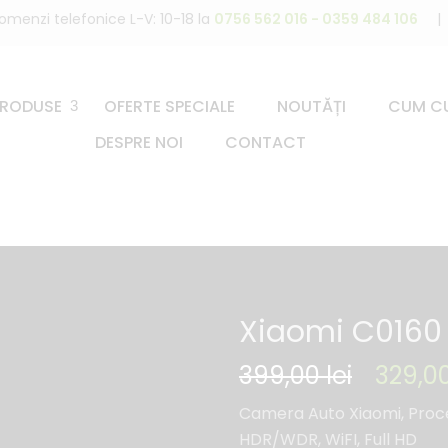
omenzi telefonice L-V: 10-18 la
0756 562 016 - 0359 484 106
|
PRODUSE
OFERTE SPECIALE
NOUTĂȚI
CUM C
DESPRE NOI
CONTACT
Xiaomi C0160
399,00
lei
329,0
Camera Auto Xiaomi, Proce
HDR/WDR, WiFI, Full HD