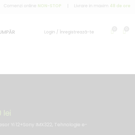
Comenzi online
NON-STOP
|
Livrare in maxim
48 de ore
0
0
UMPĂR
Login / Înregistrează-te
0
lei
sor Yi 12+Sony IMX322, Tehnologie e-