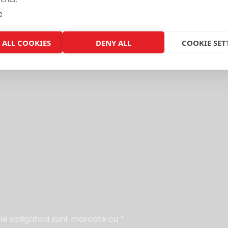
e
 ALL COOKIES
DENY ALL
COOKIE SET
”
e obligatorii sunt marcate cu
*