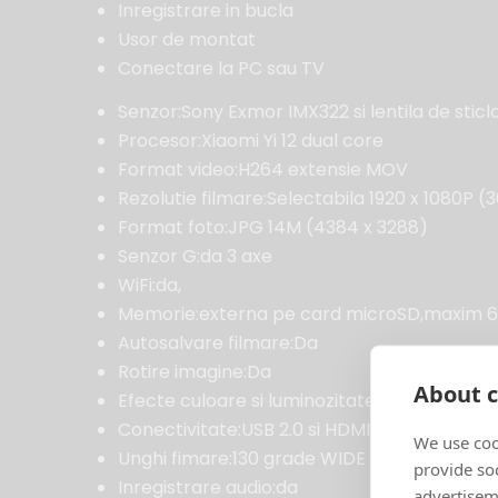
Inregistrare in bucla
Usor de montat
Conectare la PC sau TV
Senzor:Sony Exmor IMX322 si lentila de sticla 
Procesor:Xiaomi Yi 12 dual core
Format video:H264 extensie MOV
Rezolutie filmare:Selectabila 1920 x 1080P (
Format foto:JPG 14M (4384 x 3288)
Senzor G:da 3 axe
WiFi:da,
Memorie:externa pe card microSD,maxim 6
Autosalvare filmare:Da
Rotire imagine:Da
About c
Efecte culoare si luminozitate:Da,selectabil
Conectivitate:USB 2.0 si HDMI
We use coo
Unghi fimare:130 grade WIDE Focus
provide so
Inregistrare audio:da
advertisem