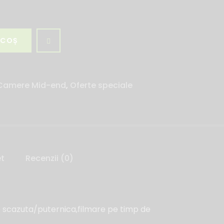
 COȘ
Camere Mid-end
,
Oferte speciale
et
Recenzii (0)
e scazuta/puternica,filmare pe timp de