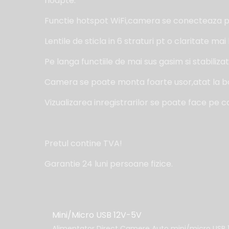
noapte.
Functie hotspot WiFi,camera se conecteaza prin
Lentile de sticla in 6 straturi pt o claritate mai
Pe langa functiile de mai sus gasim si stabil
Camera se poate monta foarte usor,atat la bordu
Vizualizarea inregistrarilor se poate face pe c
Pretul contine TVA!
Garantie 24 luni persoane fizice.
Mini/Micro USB 12V-5V
Alimentator Direct Camere Auto mini/micro USB