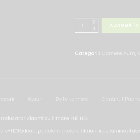
ADAUGĂ ÎN
Categorii:
Camere Auto
,
esorii
Atuuri
Date tehnice
Continut Pach
roducator Xiaomi cu filmare Full HD.
 e-HDR,ideala pt cele mai clare filmari si pe luminozitat