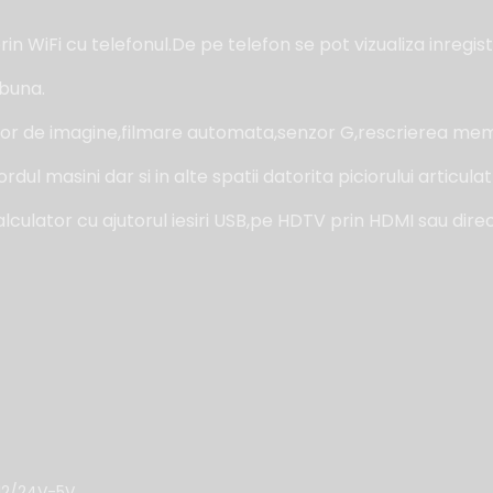
 WiFi cu telefonul.De pe telefon se pot vizualiza inregist
 buna.
izator de imagine,filmare automata,senzor G,rescrierea me
l masini dar si in alte spatii datorita piciorului articul
alculator cu ajutorul iesiri USB,pe HDTV prin HDMI sau dire
 12/24V-5V