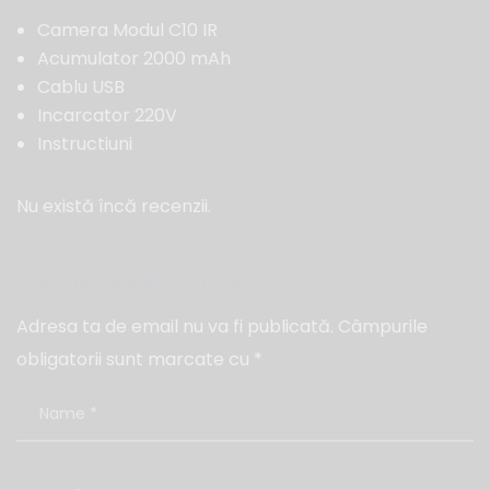
Camera Modul C10 IR
Acumulator 2000 mAh
Cablu USB
Incarcator 220V
Instructiuni
Nu există încă recenzii.
Fii primul care lasă o recenzie “SY-C10 IR”
Adresa ta de email nu va fi publicată.
Câmpurile
obligatorii sunt marcate cu
*