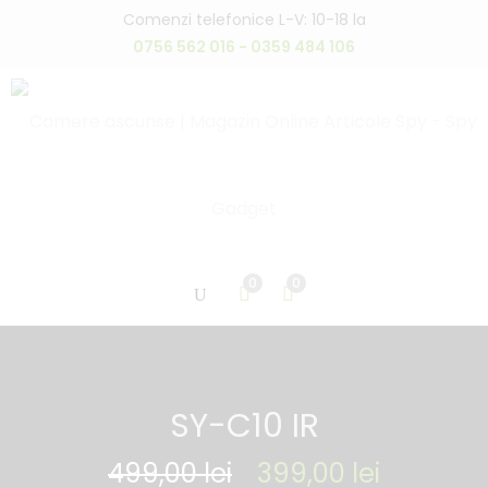
Comenzi telefonice L-V: 10-18 la
0756 562 016 - 0359 484 106
0
0
SY-C10 IR
499,00
lei
399,00
lei