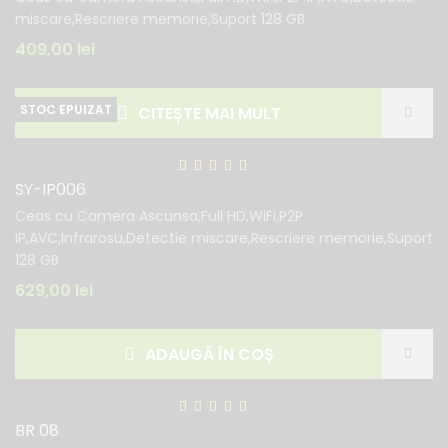
miscare,Rescriere memorie,Suport 128 GB
409,00
lei
CITEȘTE MAI MULT
SY-IP006
Ceas cu Camera Ascunsa,Full HD,WiFi,P2P
IP,AVC,Infrarosu,Detectie miscare,Rescriere memorie,Suport
128 GB
629,00
lei
ADAUGĂ ÎN COȘ
BR 08