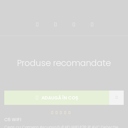
Produse recomandate
ADAUGĂ ÎN COȘ
C6 WIFI
Ceas cu Camera Ascunsa,Full HD,WiFi,P2P IP,AVC,Detectie