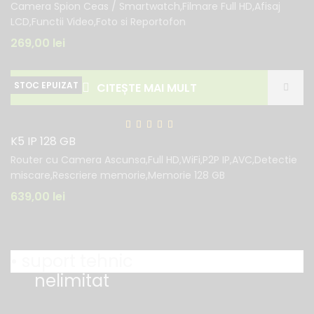
Camera Spion Ceas / Smartwatch,Filmare Full HD,Afisaj
LCD,Functii Video,Foto si Reportofon
269,00
lei
CITEȘTE MAI MULT
K5 IP 128 GB
Router cu Camera Ascunsa,Full HD,WiFi,P2P IP,AVC,Detectie
miscare,Rescriere memorie,Memorie 128 GB
639,00
lei
• suport tehnic
nelimitat