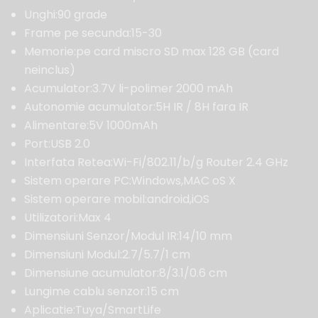
Unghi:90 grade
Frame pe secunda:15-30
Memorie:pe card miscro SD max 128 GB (card
neinclus)
Acumulator:3.7V li-polimer 2000 mAh
Autonomie acumulator:5H IR / 8H fara IR
Alimentare:5V 1000mAh
Port:USB 2.0
Interfata Retea:Wi-Fi/802.11/b/g Router 2.4 GHz
Sistem operare PC:Windows,MAC oS X
Sistem operare mobil:android,iOS
Utilizatori:Max 4
Dimensiuni Senzor/Modul IR:14/10 mm
Dimensiuni Modul:2.7/5.7/1 cm
Dimensiune acumulator:8/3.1/0.6 cm
Lungime cablu senzor:15 cm
Aplicatie:Tuya/SmartLife