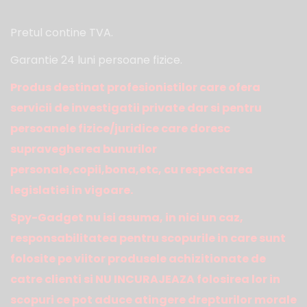
Pretul contine TVA.
Garantie 24 luni persoane fizice.
Produs destinat profesionistilor care ofera
servicii de investigatii private dar si pentru
persoanele fizice/juridice care doresc
supravegherea bunurilor
personale,copii,bona,etc, cu respectarea
legislatiei in vigoare.
Spy-Gadget nu isi asuma, in nici un caz,
responsabilitatea pentru scopurile in care sunt
folosite pe viitor produsele achizitionate de
catre clienti si NU INCURAJEAZA folosirea lor in
scopuri ce pot aduce atingere drepturilor morale