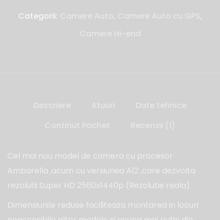
Categorii:
Camere Auto
,
Camere Auto cu GPS
,
Camere Hi-end
Descriere
Atuuri
Date tehnice
Continut Pachet
Recenzii (1)
Cel mai nou model de camera cu procesor
Ambarella ,acum cu versiunea A12 ,care dezvolta
rezolutii Super HD 2560x1440p (Rezolutie reala)
Dimensiunile reduse faciliteaza montarea in locuri
neaccesibile altor modele si ocupa mai putin din