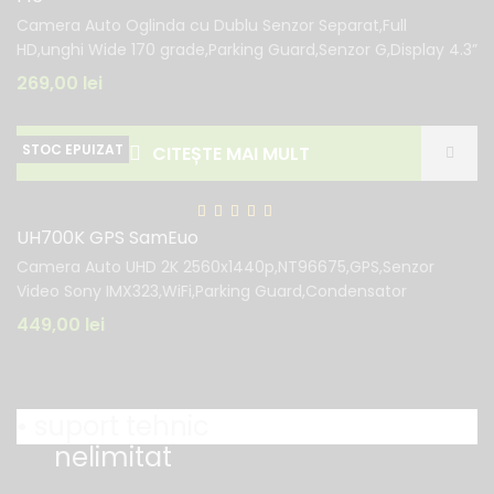
Camera Auto Oglinda cu Dublu Senzor Separat,Full
HD,unghi Wide 170 grade,Parking Guard,Senzor G,Display 4.3”
269,00
lei
CITEȘTE MAI MULT
UH700K GPS SamEuo
Camera Auto UHD 2K 2560x1440p,NT96675,GPS,Senzor
Video Sony IMX323,WiFi,Parking Guard,Condensator
449,00
lei
• suport tehnic
nelimitat