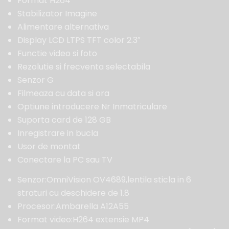
Format H264
Stabilizator Imagine
Alimentare alternativa
Display LCD LTPS TFT color 2.3″
Functie video si foto
Rezolutie si frecventa selectabila
Senzor G
Filmeaza cu data si ora
Optiune introducere Nr Inmatriculare
Suporta card de 128 GB
Inregistrare in bucla
Usor de montat
Conectare la PC sau TV
Senzor:OmniVision OV4689,lentila sticla in 6
straturi cu deschidere de 1.8
Procesor:Ambarella A12A55
Format video:H264 extensie MP4