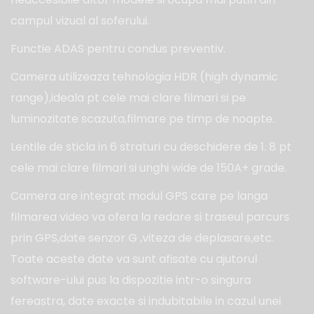
campul vizual al soferului.
Functie ADAS pentru condus preventiv.
Camera utilizeaza tehnologia HDR (high dynamic
range),ideala pt cele mai clare filmari si pe
luminozitate scazuta,filmare pe timp de noapte.
Lentile de sticla in 6 straturi cu deschidere de 1. 8 pt
cele mai clare filmari si unghi wide de 150A+ grade.
Camera are integrat modul GPS care pe langa
filmarea video va ofera la redare si traseul parcurs
prin GPS,date senzor G ,viteza de deplasare,etc.
Toate aceste date va sunt afisate cu ajutorul
software-ului pus la dispozitie intr-o singura
fereastra, date exacte si indubitabile in cazul unei