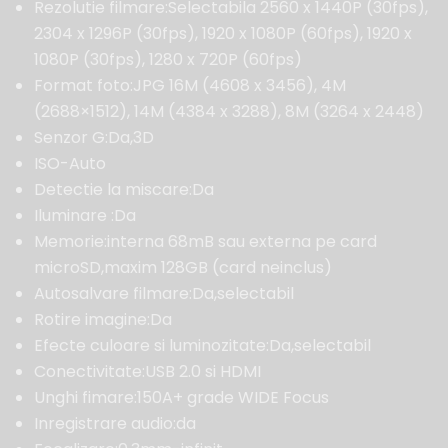
Rezolutie filmare:Selectabila 2560 x 1440P (30fps),
2304 x 1296P (30fps), 1920 x 1080P (60fps), 1920 x
1080P (30fps), 1280 x 720P (60fps)
Format foto:JPG 16M (4608 x 3456), 4M
(2688×1512), 14M (4384 x 3288), 8M (3264 x 2448)
Senzor G:Da,3D
ISO-Auto
Detectie la miscare:Da
Iluminare :Da
Memorie:interna 68mB sau externa pe card
microSD,maxim 128GB (card neinclus)
Autosalvare filmare:Da,selectabil
Rotire imagine:Da
Efecte culoare si luminozitate:Da,selectabil
Conectivitate:USB 2.0 si HDMI
Unghi fimare:150A+ grade WIDE Focus
Inregistrare audio:da