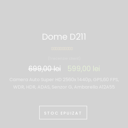
Dome D211
(
1
recenzie client)
699,00
lei
599,00
lei
Camera Auto Super HD 2560x 1440p, GPS,60 FPS,
WDR, HDR, ADAS, Senzor G, Ambarella A12A55
STOC EPUIZAT