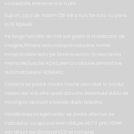
contestatii, eveniment in trafic.
Suport card de maxim 128 GB si functie foto cu pana
la 16 Mpixeli.
Pe langa functiile de mai sus gasim si stabilizator de
imagine,filmare automata,introducere numar
inmatriculare auto pe filmare,senzor G,rescrierea
memoriei,functie ADAS,alerta coliziune,alimentare
automata,iesire HDMI,etc.
Camera se poate monta foarte usor,atat la bordul
masini dar si in alte spatii datorita sistemului dublu de
montaj,cu ventuza si banda dublu adeziva.
Vizualizarea inregistrarilor se poate efectua pe
calculator cu ajutorul iesiri USB,pe HDTV prin HDMI
sau direct pe displayul LCD al camerei.