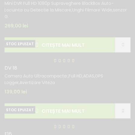
Mini DVR Full HD 1080p Supraveghere BlackBox Auto-
Locuinta cu Detectie la Miscare,Unghi Filmare Wide,senzor
G.
269,00
lei
CITEȘTE MAI MULT
DV 18
Camera Auto Ultracompacta ,Full HD,ADAS,GPS
Logger,Avertizare Viteza
139,00
lei
CITEȘTE MAI MULT
F16