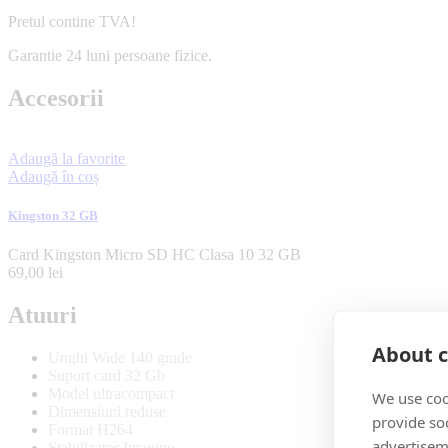
Pretul contine TVA!
Garantie 24 luni persoane fizice.
Accesorii
Adaugă la favorite
Adaugă în coș
Kingston 32 GB
Card Kingston Micro SD HC Clasa 10 32 GB
69,00
lei
Atuuri
About c
Unghi Wide 140 grade
Suport card 32 Gb
Model ultracompact
We use coo
Dimensiuni reduse
provide so
Format H264
advertisem
Stabilizator Imagine