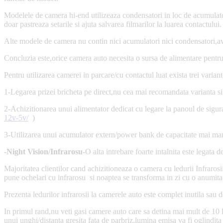
Modelele de camera hi-end utilizeaza condensatori in loc de acumulato
doar pastreaza setarile si ajuta salvarea filmarilor la luarea contactului.
Alte modele de camera nu contin nici acumulatori nici condensatori,av
Concluzia este,orice camera auto necesita o sursa de alimentare pentru 
Pentru utilizarea camerei in parcare/cu contactul luat exista trei variant
1-Legarea prizei bricheta pe direct,nu cea mai recomandata varianta si 
2-Achizitionarea unui alimentator dedicat cu legare la panoul de sigu
12v-5v/
)
3-Utilizarea unui acumulator extern/power bank de capacitate mai ma
-Night Vision/Infrarosu-
O alta intrebare foarte intalnita este legata 
Majoritatea clientilor cand achizitioneaza o camera cu ledurii Infraros
pune ochelari cu infrarosu si noaptea se transforma in zi cu o anumita 
Prezenta ledurilor infrarosii la camerele auto este complet inutila sau d
In primul rand,nu veti gasi camere auto care sa detina mai mult de 10
unui unghi/distanta gresita fata de parbriz,lumina emisa va fi oglindita 