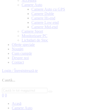
Accesorii
Camere Auto
Camere Auto cu GPS
Camere Duble
Camere Hi-end
Camere Low-end
Camere Mid-end
Camere Sport
Monitorizare PC
Lichidari de Stoc
Oferte speciale
Noutăți
Cum cumpăr
Despre noi
Contact
Login / Înregistrează-te
Caută...
0
0
Acasă
Camere Auto