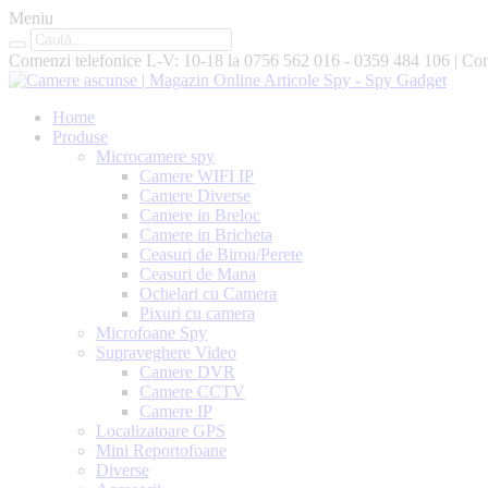
Meniu
Comenzi telefonice L-V: 10-18 la
0756 562 016 - 0359 484 106
|
Com
Home
Produse
Microcamere spy
Camere WIFI IP
Camere Diverse
Camere in Breloc
Camere in Bricheta
Ceasuri de Birou/Perete
Ceasuri de Mana
Ochelari cu Camera
Pixuri cu camera
Microfoane Spy
Supraveghere Video
Camere DVR
Camere CCTV
Camere IP
Localizatoare GPS
Mini Reportofoane
Diverse