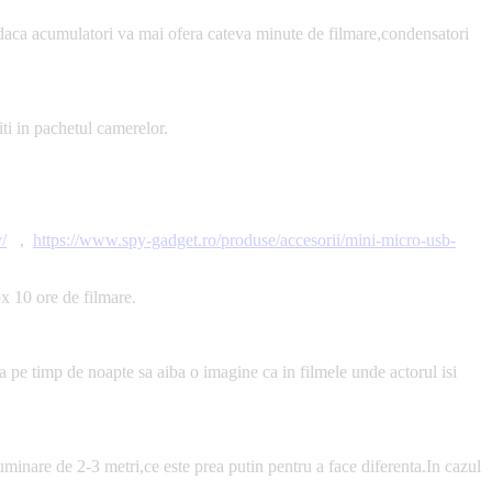
 daca acumulatori va mai ofera cateva minute de filmare,condensatori
ti in pachetul camerelor.
/
,
https://www.spy-gadget.ro/produse/accesorii/mini-micro-usb-
x 10 ore de filmare.
a pe timp de noapte sa aiba o imagine ca in filmele unde actorul isi
inare de 2-3 metri,ce este prea putin pentru a face diferenta.In cazul