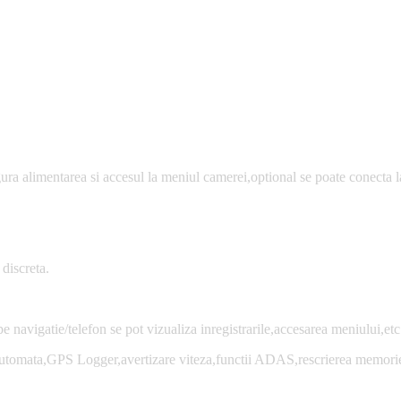
ra alimentarea si accesul la meniul camerei,optional se poate conecta 
discreta.
navigatie/telefon se pot vizualiza inregistrarile,accesarea meniului,etc
e automata,GPS Logger,avertizare viteza,functii ADAS,rescrierea memorie