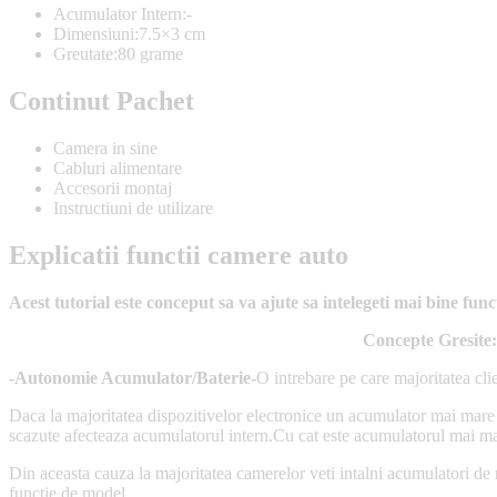
Acumulator Intern:-
Dimensiuni:7.5×3 cm
Greutate:80 grame
Continut Pachet
Camera in sine
Cabluri alimentare
Accesorii montaj
Instructiuni de utilizare
Explicatii functii camere auto
Acest tutorial este conceput sa va ajute sa intelegeti mai bine fu
Concepte Gresite:
-Autonomie Acumulator/Baterie-
O intrebare pe care majoritatea clie
Daca la majoritatea dispozitivelor electronice un acumulator mai mare 
scazute afecteaza acumulatorul intern.Cu cat este acumulatorul mai mar
Din aceasta cauza la majoritatea camerelor veti intalni acumulatori de mi
functie de model.