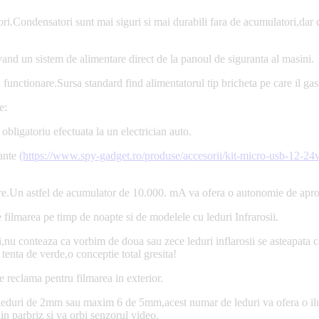
ri.Condensatori sunt mai siguri si mai durabili fara de acumulatori,dar
and un sistem de alimentare direct de la panoul de siguranta al masini.
functionare.Sursa standard find alimentatorul tip bricheta pe care il gasi
e:
obligatoriu efectuata la un electrician auto.
rante
(https://www.spy-gadget.ro/produse/accesorii/kit-micro-usb-12-24v
re.Un astfel de acumulator de 10.000. mA va ofera o autonomie de apro
de filmarea pe timp de noapte si de modelele cu leduri Infrarosii.
ii,nu conteaza ca vorbim de doua sau zece leduri inflarosii se asteapata c
tenta de verde,o conceptie total gresita!
e reclama pentru filmarea in exterior.
 leduri de 2mm sau maxim 6 de 5mm,acest numar de leduri va ofera o ilum
in parbriz si va orbi senzorul video.