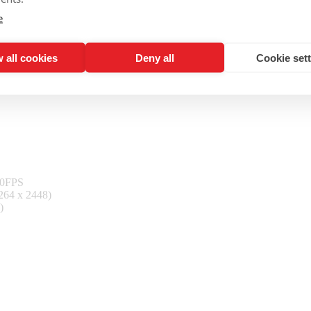
e
 all cookies
Deny all
Cookie set
30FPS
264 x 2448)
)