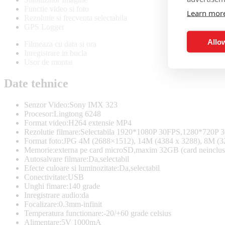
Functie video si foto
Learn mor
Rezolutie si frecventa selectabila
GPS Logger
Allow
Filmeaza cu data si ora
Inregistrare in bucla
Usor de montat
Date tehnice
Senzor Video:Sony IMX 323
Procesor:Lingtong 6248
Format video:H264 extensie MP4
Rezolutie filmare:Selectabila 1920*1080P 30FPS,1280*720P 
Format foto:JPG 4M (2688×1512), 14M (4384 x 3288), 8M (3
Memorie:externa pe card microSD,maxim 32GB (card neinclus
Autosalvare filmare:Da,selectabil
Efecte culoare si luminozitate:Da,selectabil
Conectivitate:USB
Unghi fimare:140 grade
Inregistrare audio:da
Focalizare:0.3mm-infinit
Temperatura functionare:-20/+60 grade celsius
Alimentare:5V 1000mA