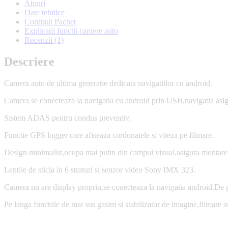
Atuuri
Date tehnice
Continut Pachet
Explicatii functii camere auto
Recenzii (1)
Descriere
Camera auto de ultima generatie dedicata navigatiilor cu android.
Camera se conecteaza la navigatia cu android prin USB,navigatia asigu
Sistem ADAS pentru condus preventiv.
Functie GPS logger care afiseaza cordonatele si viteza pe filmare.
Design minimalist,ocupa mai putin din campul vizual,asigura montare 
Lentile de sticla in 6 straturi si senzor video Sony IMX 323.
Camera nu are display propriu,se conecteaza la navigatia android.De pe 
Pe langa functiile de mai sus gasim si stabilizator de imagine,filmar