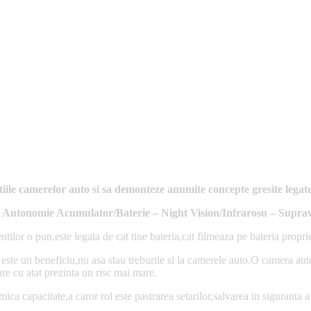
nctiile camerelor auto si sa demonteze anumite concepte gresite lega
 Autonomie Acumulator/Baterie – Night Vision/Infrarosu – Supra
ntilor o pun,este legata de cat tine bateria,cat filmeaza pe bateria proprie
este un beneficiu,nu asa stau treburile si la camerele auto.O camera auto
e cu atat prezinta un risc mai mare.
ca capacitate,a caror rol este pastrarea setarilor,salvarea in siguranta a