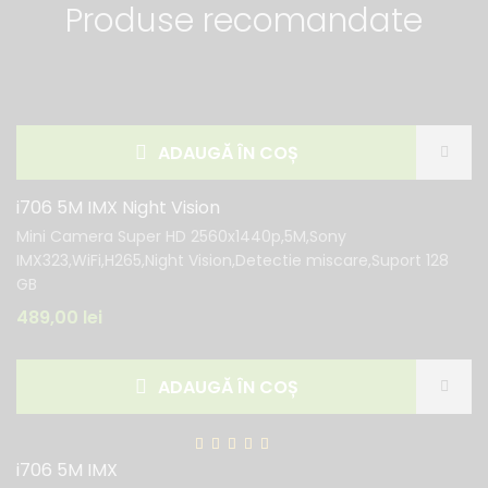
Produse recomandate
ADAUGĂ ÎN COȘ
i706 5M IMX Night Vision
Mini Camera Super HD 2560x1440p,5M,Sony
IMX323,WiFi,H265,Night Vision,Detectie miscare,Suport 128
GB
489,00
lei
ADAUGĂ ÎN COȘ
i706 5M IMX