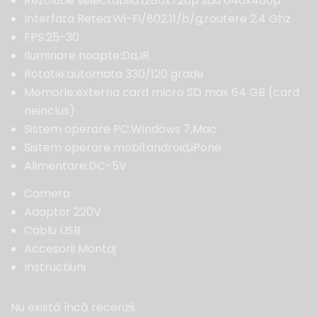
Rezolutie selectabila:1280x720p sau 640x480p
Interfata Retea:Wi-Fi/802.11/b/g,routere 2.4 Ghz
FPS:25-30
Iluminare noapte:Da,IR
Rotatie:automata 330/120 grade
Memorie:externa card micro SD max 64 GB (card
neinclus)
Sistem operare PC:Windows 7,Mac
Sistem operare mobil:android,iPone
Alimentare:DC-5V
Camera
Adaptor 220V
Cablu USB
Accesorii Montaj
Instructiuni
Nu există încă recenzii.