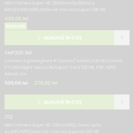
Mini Camera Super HD 2560x1440p,5M,Sony
IMX323,WiFi,H265,Detectie miscare,Suport 128 GB
439,00
lei
REDUCERE
ADAUGĂ ÎN COȘ
XMP200 3M
Camera Supraveghere IP Exterior/ Interior,Full HD,Control
PTZ,WiFi,Night Vision,LAN,Suport Card 128 GB, P2P, H265,
Adroid, iOs
329,00
lei
279,00
lei
ADAUGĂ ÎN COȘ
i712
Mini Camera Super HD 2304x1296p,Zoom optic
4x,WiFi,H265,Detectie miscare,Suporta 128 GB