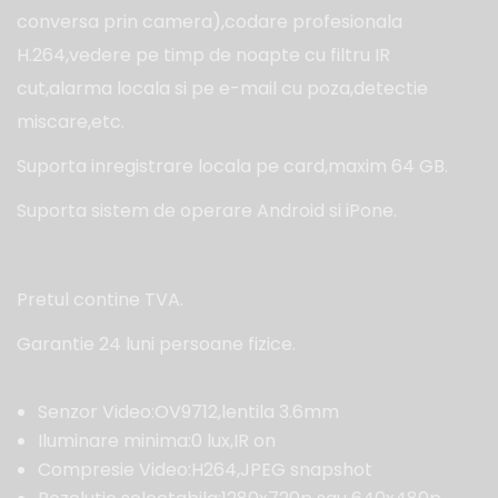
conversa prin camera),codare profesionala
H.264,vedere pe timp de noapte cu filtru IR
cut,alarma locala si pe e-mail cu poza,detectie
miscare,etc.
Suporta inregistrare locala pe card,maxim 64 GB.
Suporta sistem de operare Android si iPone.
Pretul contine TVA.
Garantie 24 luni persoane fizice.
Senzor Video:OV9712,lentila 3.6mm
Iluminare minima:0 lux,IR on
Compresie Video:H264,JPEG snapshot