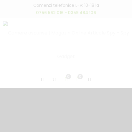
Comenzi telefonice L-V: 10-18 la
0756 562 016 - 0359 484 106
0
0