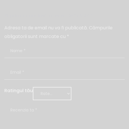
Fii primul care lasă o recenzie “X8300”
Adresa ta de email nu va fi publicată.
Câmpurile
obligatorii sunt marcate cu
*
Ratingul tău