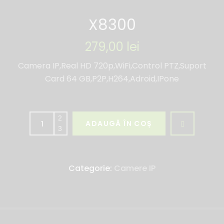
X8300
279,00
lei
Camera IP,Real HD 720p,WiFi,Control PTZ,Suport
Card 64 GB,P2P,H264,Adroid,IPone
ADAUGĂ ÎN COȘ
Categorie:
Camere IP