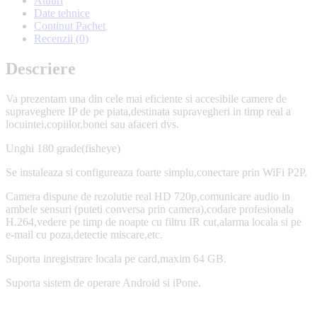
Atuuri
Date tehnice
Continut Pachet
Recenzii (0)
Descriere
Va prezentam una din cele mai eficiente si accesibile camere de
supraveghere IP de pe piata,destinata supravegheri in timp real a
locuintei,copiilor,bonei sau afaceri dvs.
Unghi 180 grade(fisheye)
Se instaleaza si configureaza foarte simplu,conectare prin WiFi P2P.
Camera dispune de rezolutie real HD 720p,comunicare audio in
ambele sensuri (puteti conversa prin camera),codare profesionala
H.264,vedere pe timp de noapte cu filtru IR cut,alarma locala si pe
e-mail cu poza,detectie miscare,etc.
Suporta inregistrare locala pe card,maxim 64 GB.
Suporta sistem de operare Android si iPone.