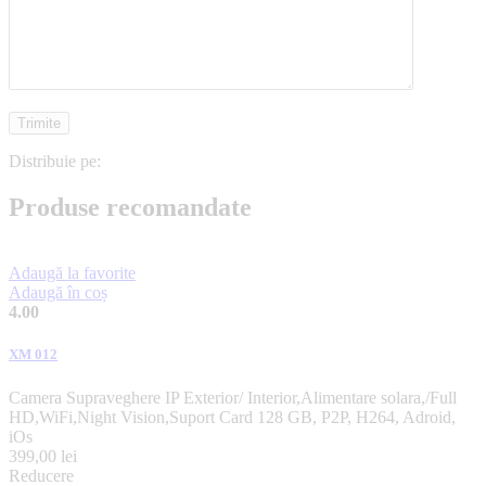
Distribuie pe:
Produse recomandate
Adaugă la favorite
Adaugă în coș
4.00
XM 012
Camera Supraveghere IP Exterior/ Interior,Alimentare solara,/Full
HD,WiFi,Night Vision,Suport Card 128 GB, P2P, H264, Adroid,
iOs
399,00
lei
Reducere