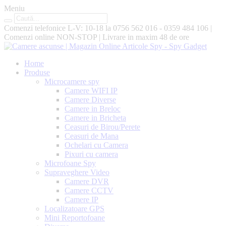
Meniu
Comenzi telefonice L-V: 10-18 la
0756 562 016 - 0359 484 106
|
Comenzi online
NON-STOP
|
Livrare in maxim
48 de ore
Home
Produse
Microcamere spy
Camere WIFI IP
Camere Diverse
Camere in Breloc
Camere in Bricheta
Ceasuri de Birou/Perete
Ceasuri de Mana
Ochelari cu Camera
Pixuri cu camera
Microfoane Spy
Supraveghere Video
Camere DVR
Camere CCTV
Camere IP
Localizatoare GPS
Mini Reportofoane