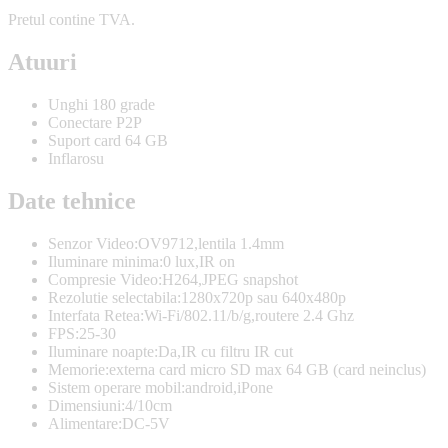
Pretul contine TVA.
Atuuri
Unghi 180 grade
Conectare P2P
Suport card 64 GB
Inflarosu
Date tehnice
Senzor Video:OV9712,lentila 1.4mm
Iluminare minima:0 lux,IR on
Compresie Video:H264,JPEG snapshot
Rezolutie selectabila:1280x720p sau 640x480p
Interfata Retea:Wi-Fi/802.11/b/g,routere 2.4 Ghz
FPS:25-30
Iluminare noapte:Da,IR cu filtru IR cut
Memorie:externa card micro SD max 64 GB (card neinclus)
Sistem operare mobil:android,iPone
Dimensiuni:4/10cm
Alimentare:DC-5V