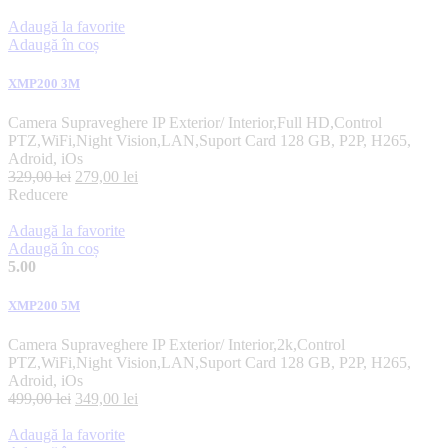
Adaugă la favorite
Adaugă în coș
XMP200 3M
Camera Supraveghere IP Exterior/ Interior,Full HD,Control
PTZ,WiFi,Night Vision,LAN,Suport Card 128 GB, P2P, H265,
Adroid, iOs
329,00
lei
279,00
lei
Reducere
Adaugă la favorite
Adaugă în coș
5.00
XMP200 5M
Camera Supraveghere IP Exterior/ Interior,2k,Control
PTZ,WiFi,Night Vision,LAN,Suport Card 128 GB, P2P, H265,
Adroid, iOs
499,00
lei
349,00
lei
Adaugă la favorite