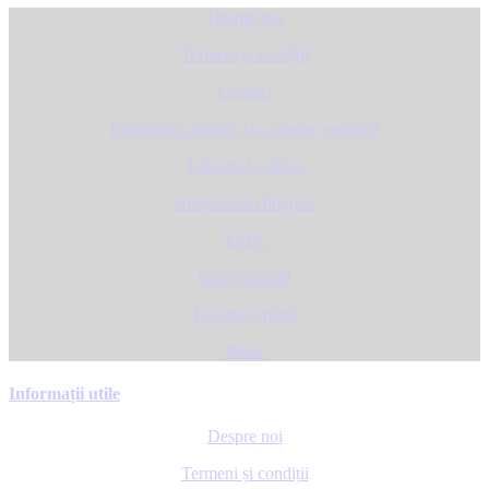
Despre noi
Termeni și condiții
Contact
Prelucrarea datelor cu caracter personal
Folosim Cookies
Soluționarea litigiilor
ANPC
Cum comand
Livrare și plată
Retur
Informații utile
Despre noi
Termeni și condiții