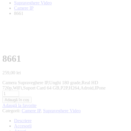
Supraveghere Video
Camere IP
8661
8661
259,00
lei
Camera Supraveghere IP,Unghi 180 grade,Real HD
720p,WiFi,Suport Card 64 GB,P2P,H264,Adroid,IPone
Adaugă în coș
Adaugă la favorite
Categorii:
Camere IP
,
Supraveghere Video
Descriere
Accesorii