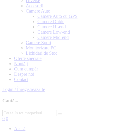
Diverse
Accesorii
Camere Auto
Camere Auto cu GPS
Camere Duble
Camere Hi-end
Camere Low-end
Camere Mid-end
Camere Sport
Monitorizare PC
Lichidari de Stoc
Oferte speciale
Noutăți
Cum cumpăr
Despre noi
Contact
Login / Înregistrează-te
Caută...
0
0
Acasă