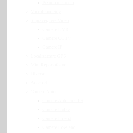
Pixuri cu camera
Microfoane Spy
Supraveghere Video
Camere DVR
Camere CCTV
Camere IP
Localizatoare GPS
Mini Reportofoane
Diverse
Accesorii
Camere Auto
Camere Auto cu GPS
Camere Duble
Camere Hi-end
Camere Low-end