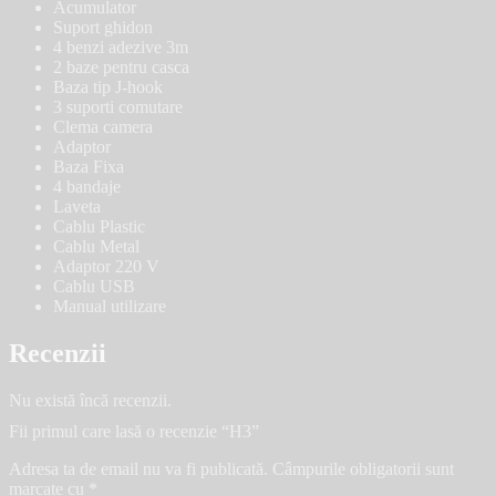
Acumulator
Suport ghidon
4 benzi adezive 3m
2 baze pentru casca
Baza tip J-hook
3 suporti comutare
Clema camera
Adaptor
Baza Fixa
4 bandaje
Laveta
Cablu Plastic
Cablu Metal
Adaptor 220 V
Cablu USB
Manual utilizare
Recenzii
Nu există încă recenzii.
Fii primul care lasă o recenzie “H3”
Adresa ta de email nu va fi publicată.
Câmpurile obligatorii sunt
marcate cu
*