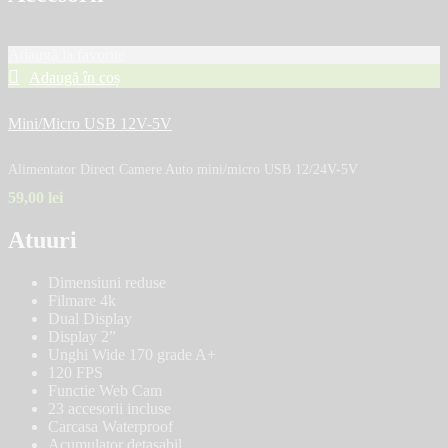
Adaugă la favorite
Adaugă în coș
Mini/Micro USB 12V-5V
Alimentator Direct Camere Auto mini/micro USB 12/24V-5V
59,00
lei
Atuuri
Dimensiuni reduse
Filmare 4k
Dual Display
Display 2”
Unghi Wide 170 grade A+
120 FPS
Functie Web Cam
23 accesorii incluse
Carcasa Waterproof
Acumulator detasabil