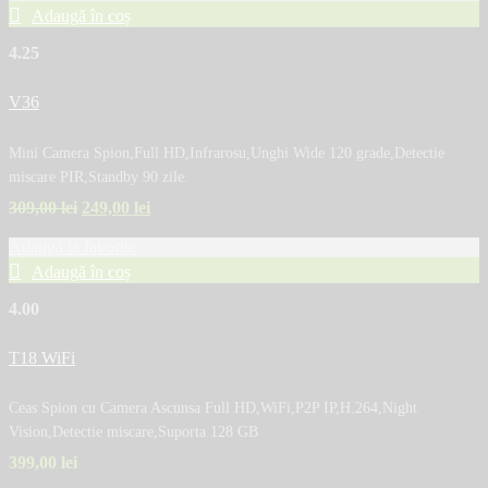
Adaugă în coș
4.25
V36
Mini Camera Spion,Full HD,Infrarosu,Unghi Wide 120 grade,Detectie
miscare PIR,Standby 90 zile.
309,00
lei
249,00
lei
Adaugă la favorite
Adaugă în coș
4.00
T18 WiFi
Ceas Spion cu Camera Ascunsa Full HD,WiFi,P2P IP,H.264,Night
Vision,Detectie miscare,Suporta 128 GB
399,00
lei