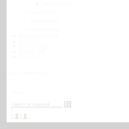
Camere Mid-end
Camere Sport
Monitorizare PC
Lichidari de Stoc
OFERTE SPECIALE
NOUTĂȚI
CUM CUMPĂR
DESPRE NOI
CONTACT
Login / Înregistrează-te
Caută...
0
0