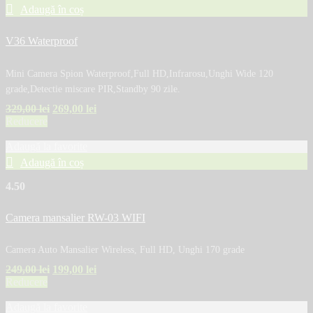
Adaugă în coș
V36 Waterproof
Mini Camera Spion Waterproof,Full HD,Infrarosu,Unghi Wide 120
grade,Detectie miscare PIR,Standby 90 zile.
329,00
lei
269,00
lei
Reducere
Adaugă la favorite
Adaugă în coș
4.50
Camera mansalier RW-03 WIFI
Camera Auto Mansalier Wireless, Full HD, Unghi 170 grade
249,00
lei
199,00
lei
Reducere
Adaugă la favorite