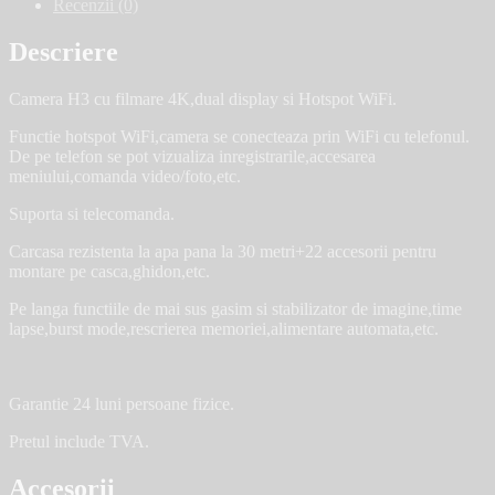
Recenzii (0)
Descriere
Camera H3 cu filmare 4K,dual display si Hotspot WiFi.
Functie hotspot WiFi,camera se conecteaza prin WiFi cu telefonul.
De pe telefon se pot vizualiza inregistrarile,accesarea
meniului,comanda video/foto,etc.
Suporta si telecomanda.
Carcasa rezistenta la apa pana la 30 metri+22 accesorii pentru
montare pe casca,ghidon,etc.
Pe langa functiile de mai sus gasim si stabilizator de imagine,time
lapse,burst mode,rescrierea memoriei,alimentare automata,etc.
Garantie 24 luni persoane fizice.
Pretul include TVA.
Accesorii