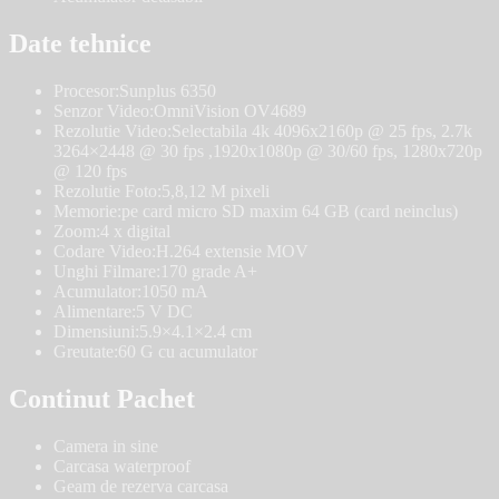
Date tehnice
Procesor:Sunplus 6350
Senzor Video:OmniVision OV4689
Rezolutie Video:Selectabila 4k 4096x2160p @ 25 fps, 2.7k
3264×2448 @ 30 fps ,1920x1080p @ 30/60 fps, 1280x720p
@ 120 fps
Rezolutie Foto:5,8,12 M pixeli
Memorie:pe card micro SD maxim 64 GB (card neinclus)
Zoom:4 x digital
Codare Video:H.264 extensie MOV
Unghi Filmare:170 grade A+
Acumulator:1050 mA
Alimentare:5 V DC
Dimensiuni:5.9×4.1×2.4 cm
Greutate:60 G cu acumulator
Continut Pachet
Camera in sine
Carcasa waterproof
Geam de rezerva carcasa