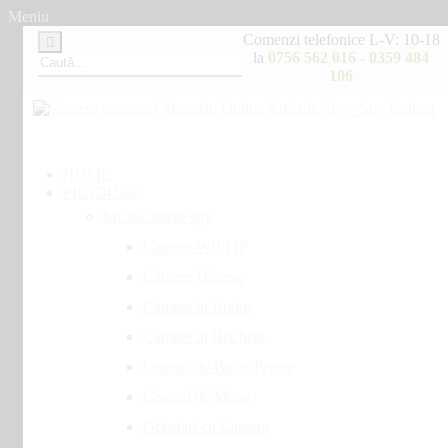
Meniu
Comenzi telefonice L-V: 10-18
la
0756 562 016 - 0359 484
106
HOME
PRODUSE
Microcamere spy
Camere WIFI IP
Camere Diverse
Camere in Breloc
Camere in Bricheta
Ceasuri de Birou/Perete
Ceasuri de Mana
Ochelari cu Camera