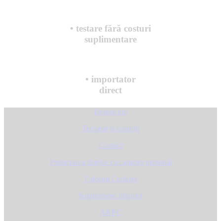
• testare fără costuri
suplimentare
• importator
direct
Despre noi
Termeni și condiții
Contact
Prelucrarea datelor cu caracter personal
Folosim Cookies
Soluționarea litigiilor
ANPC