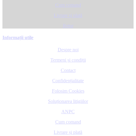
Cum comand
Livrare și plată
Retur
Informații utile
Despre noi
Termeni și condiții
Contact
Confidențialitate
Folosim Cookies
Soluționarea litigiilor
ANPC
Cum comand
Livrare și plată