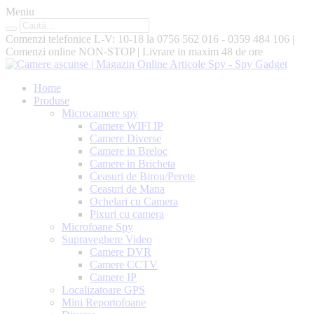
Meniu
Comenzi telefonice L-V: 10-18 la
0756 562 016 - 0359 484 106
|
Comenzi online
NON-STOP
|
Livrare in maxim
48 de ore
Home
Produse
Microcamere spy
Camere WIFI IP
Camere Diverse
Camere in Breloc
Camere in Bricheta
Ceasuri de Birou/Perete
Ceasuri de Mana
Ochelari cu Camera
Pixuri cu camera
Microfoane Spy
Supraveghere Video
Camere DVR
Camere CCTV
Camere IP
Localizatoare GPS
Mini Reportofoane