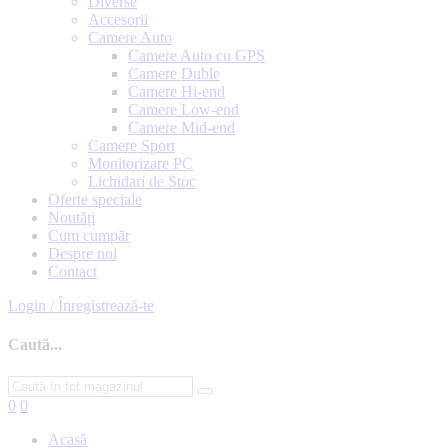
Diverse
Accesorii
Camere Auto
Camere Auto cu GPS
Camere Duble
Camere Hi-end
Camere Low-end
Camere Mid-end
Camere Sport
Monitorizare PC
Lichidari de Stoc
Oferte speciale
Noutăți
Cum cumpăr
Despre noi
Contact
Login / Înregistrează-te
Caută...
0
0
Acasă