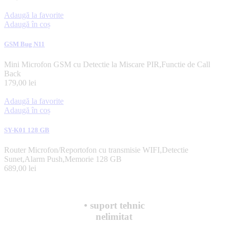
Adaugă la favorite
Adaugă în coș
GSM Bug N11
Mini Microfon GSM cu Detectie la Miscare PIR,Functie de Call
Back
179,00
lei
Adaugă la favorite
Adaugă în coș
SY-K01 128 GB
Router Microfon/Reportofon cu transmisie WIFI,Detectie
Sunet,Alarm Push,Memorie 128 GB
689,00
lei
• suport tehnic
nelimitat