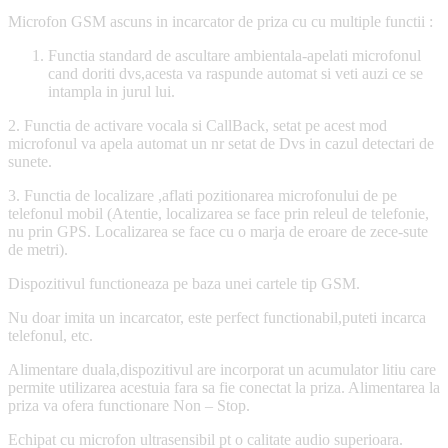
Microfon GSM ascuns in incarcator de priza cu cu multiple functii :
Functia standard de ascultare ambientala-apelati microfonul
cand doriti dvs,acesta va raspunde automat si veti auzi ce se
intampla in jurul lui.
2. Functia de activare vocala si CallBack, setat pe acest mod
microfonul va apela automat un nr setat de Dvs in cazul detectari de
sunete.
3. Functia de localizare ,aflati pozitionarea microfonului de pe
telefonul mobil (Atentie, localizarea se face prin releul de telefonie,
nu prin GPS. Localizarea se face cu o marja de eroare de zece-sute
de metri).
Dispozitivul functioneaza pe baza unei cartele tip GSM.
Nu doar imita un incarcator, este perfect functionabil,puteti incarca
telefonul, etc.
Alimentare duala,dispozitivul are incorporat un acumulator litiu care
permite utilizarea acestuia fara sa fie conectat la priza. Alimentarea la
priza va ofera functionare Non – Stop.
Echipat cu microfon ultrasensibil pt o calitate audio superioara.