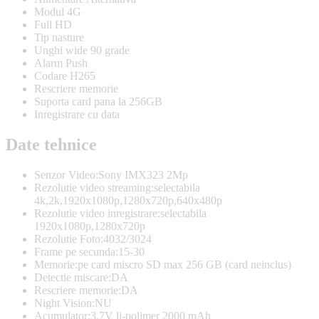
Modul 4G
Full HD
Tip nasture
Unghi wide 90 grade
Alarm Push
Codare H265
Rescriere memorie
Suporta card pana la 256GB
Inregistrare cu data
Date tehnice
Senzor Video:Sony IMX323 2Mp
Rezolutie video streaming:selectabila
4k,2k,1920x1080p,1280x720p,640x480p
Rezolutie video inregistrare:selectabila
1920x1080p,1280x720p
Rezolutie Foto:4032/3024
Frame pe secunda:15-30
Memorie:pe card miscro SD max 256 GB (card neinclus)
Detectie miscare:DA
Rescriere memorie:DA
Night Vision:NU
Acumulator:3.7V li-polimer 2000 mAh