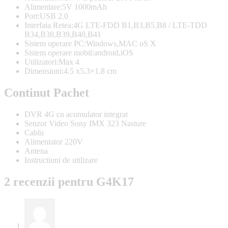
Alimentare:5V 1000mAh
Port:USB 2.0
Interfata Retea:4G LTE-FDD B1,B3,B5,B8 / LTE-TDD
B34,B38,B39,B40,B41
Sistem operare PC:Windows,MAC oS X
Sistem operare mobil:android,iOS
Utilizatori:Max 4
Dimensiuni:4.5 x5.3×1.8 cm
Continut Pachet
DVR 4G cu acumulator integrat
Senzor Video Sony IMX 323 Nasture
Cablu
Alimentator 220V
Antena
Instructiuni de utilizare
2 recenzii pentru
G4K17