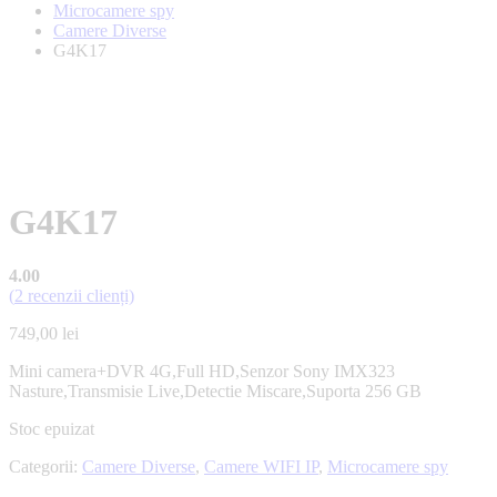
Microcamere spy
Camere Diverse
G4K17
G4K17
4.00
(
2
recenzii clienți)
749,00
lei
Mini camera+DVR 4G,Full HD,Senzor Sony IMX323
Nasture,Transmisie Live,Detectie Miscare,Suporta 256 GB
Stoc epuizat
Categorii:
Camere Diverse
,
Camere WIFI IP
,
Microcamere spy