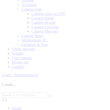
Diverse
Accesorii
Camere Auto
Camere Auto cu GPS
Camere Duble
Camere Hi-end
Camere Low-end
Camere Mid-end
Camere Sport
Monitorizare PC
Lichidari de Stoc
Oferte speciale
Noutăți
Cum cumpăr
Despre noi
Contact
Login / Înregistrează-te
Caută...
0
0
Acasă