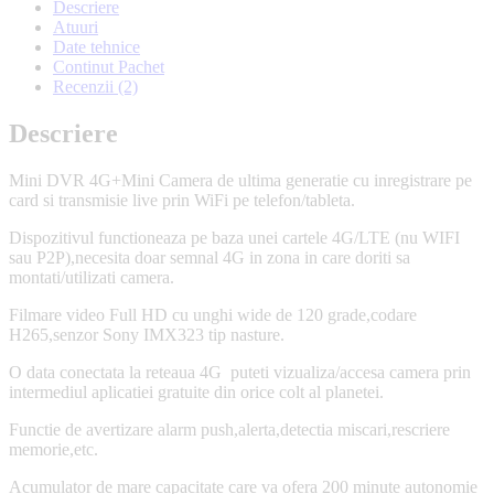
Descriere
Atuuri
Date tehnice
Continut Pachet
Recenzii (2)
Descriere
Mini DVR 4G+Mini Camera de ultima generatie cu inregistrare pe
card si transmisie live prin WiFi pe telefon/tableta.
Dispozitivul functioneaza pe baza unei cartele 4G/LTE (nu WIFI
sau P2P),necesita doar semnal 4G in zona in care doriti sa
montati/utilizati camera.
Filmare video Full HD cu unghi wide de 120 grade,codare
H265,senzor Sony IMX323 tip nasture.
O data conectata la reteaua 4G puteti vizualiza/accesa camera prin
intermediul aplicatiei gratuite din orice colt al planetei.
Functie de avertizare alarm push,alerta,detectia miscari,rescriere
memorie,etc.
Acumulator de mare capacitate care va ofera 200 minute autonomie