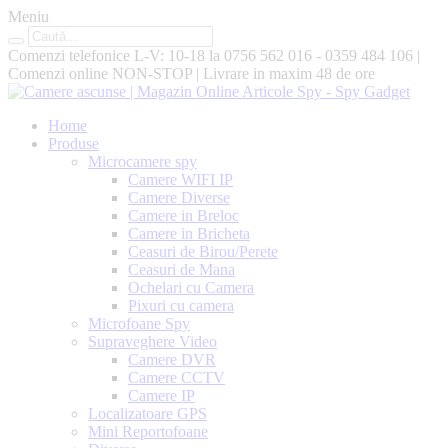
Meniu
Comenzi telefonice L-V: 10-18 la
0756 562 016 - 0359 484 106
|
Comenzi online
NON-STOP
|
Livrare in maxim
48 de ore
Home
Produse
Microcamere spy
Camere WIFI IP
Camere Diverse
Camere in Breloc
Camere in Bricheta
Ceasuri de Birou/Perete
Ceasuri de Mana
Ochelari cu Camera
Pixuri cu camera
Microfoane Spy
Supraveghere Video
Camere DVR
Camere CCTV
Camere IP
Localizatoare GPS
Mini Reportofoane