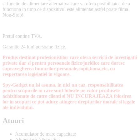
si functie de alimentare alternativa care va ofera posibilitatea de a
functiona in timp ce dispozitivul este alimentat,astfel poate filma
Non-Stop!
Pretul contine TVA.
Garantie 24 luni persoane fizice.
Produs destinat profesionistilor care ofera servicii de investigatii
private dar si pentru persoanele fizice/juridice care doresc
supravegherea bunurilor personale,copii,bona,etc, cu
respectarea legislatiei in vigoare.
Spy-Gadget nu isi asuma, in nici un caz, responsabilitatea
pentru scopurile in care sunt folosite pe viitor produsele
achizitionate de catre clienti si NU INCURAJEAZA folosirea
lor in scopuri ce pot aduce atingere drepturilor morale si legale
ale individului.
Atuuri
Acumulator de mare capacitate
Alimentare Alternativa