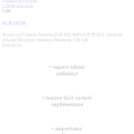
Adaugă la favorite
Citește mai mult
5.00
K5 IP 128 GB
Router cu Camera Ascunsa,Full HD,WiFi,P2P IP,AVC,Detectie
miscare,Rescriere memorie,Memorie 128 GB
639,00
lei
• suport tehnic
nelimitat
• testare fără costuri
suplimentare
• importator