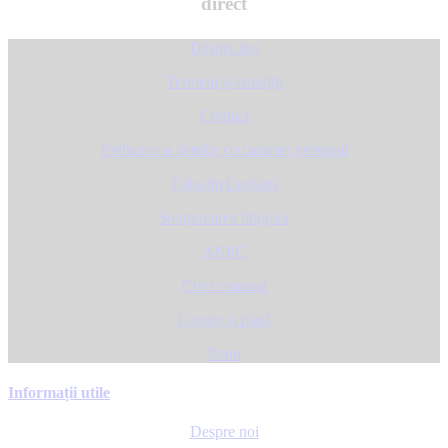
direct
Despre noi
Termeni și condiții
Contact
Prelucrarea datelor cu caracter personal
Folosim Cookies
Soluționarea litigiilor
ANPC
Cum comand
Livrare și plată
Retur
Informații utile
Despre noi