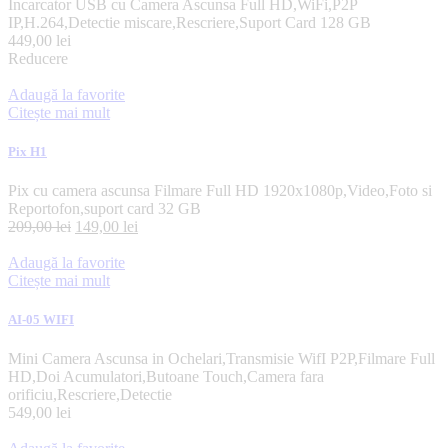
Incarcator USB cu Camera Ascunsa Full HD,WiFi,P2P
IP,H.264,Detectie miscare,Rescriere,Suport Card 128 GB
449,00
lei
Reducere
Adaugă la favorite
Citește mai mult
Pix H1
Pix cu camera ascunsa Filmare Full HD 1920x1080p,Video,Foto si
Reportofon,suport card 32 GB
209,00
lei
149,00
lei
Adaugă la favorite
Citește mai mult
AI-05 WIFI
Mini Camera Ascunsa in Ochelari,Transmisie WifI P2P,Filmare Full
HD,Doi Acumulatori,Butoane Touch,Camera fara
orificiu,Rescriere,Detectie
549,00
lei