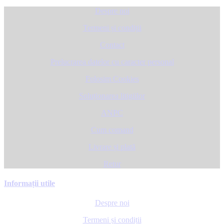
Despre noi
Termeni și condiții
Contact
Prelucrarea datelor cu caracter personal
Folosim Cookies
Soluționarea litigiilor
ANPC
Cum comand
Livrare și plată
Retur
Informații utile
Despre noi
Termeni și condiții