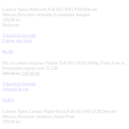
Camera Spion Biblioraft,Full HD,WiFi,P2P,Detectie
Miscare,Rescriere memorie,Acumulator Integrat
599,00
lei
Reducere
Adaugă la favorite
Citește mai mult
Pix H1
Pix cu camera ascunsa Filmare Full HD 1920x1080p,Video,Foto si
Reportofon,suport card 32 GB
209,00
lei
149,00
lei
Adaugă la favorite
Adaugă în coș
SY-071
Camera Spion Lampa Veghe/Boxa,Full HD,WiFi,P2P,Detectie
Miscare,Rescriere memorie,Alarm Push
709,00
lei