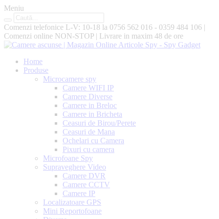
Meniu
Comenzi telefonice L-V: 10-18 la
0756 562 016 - 0359 484 106
|
Comenzi online
NON-STOP
|
Livrare in maxim
48 de ore
Home
Produse
Microcamere spy
Camere WIFI IP
Camere Diverse
Camere in Breloc
Camere in Bricheta
Ceasuri de Birou/Perete
Ceasuri de Mana
Ochelari cu Camera
Pixuri cu camera
Microfoane Spy
Supraveghere Video
Camere DVR
Camere CCTV
Camere IP
Localizatoare GPS
Mini Reportofoane