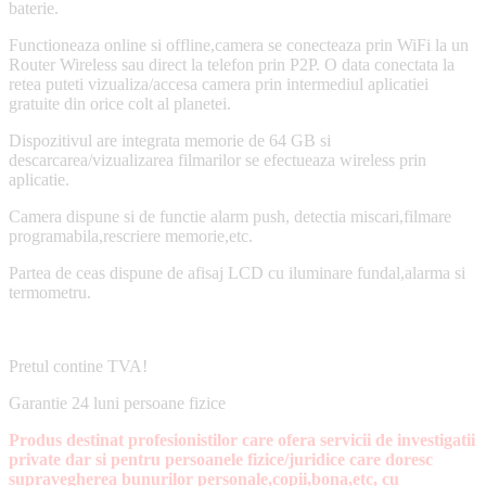
baterie.
Functioneaza online si offline,camera se conecteaza prin WiFi la un
Router Wireless sau direct la telefon prin P2P. O data conectata la
retea puteti vizualiza/accesa camera prin intermediul aplicatiei
gratuite din orice colt al planetei.
Dispozitivul are integrata memorie de 64 GB si
descarcarea/vizualizarea filmarilor se efectueaza wireless prin
aplicatie.
Camera dispune si de functie alarm push, detectia miscari,filmare
programabila,rescriere memorie,etc.
Partea de ceas dispune de afisaj LCD cu iluminare fundal,alarma si
termometru.
Pretul contine TVA!
Garantie 24 luni persoane fizice
Produs destinat profesionistilor care ofera servicii de investigatii
private dar si pentru persoanele fizice/juridice care doresc
supravegherea bunurilor personale,copii,bona,etc, cu