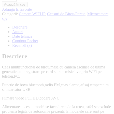
Adaugă în coș
Adaugă la favorite
Categorii:
Camere WIFI IP
,
Ceasuri de Birou/Perete
,
Microcamere
spy
Descriere
Atuuri
Date tehnice
Continut Pachet
Recenzii (3)
Descriere
Ceas multifunctional de birou/masa cu camera ascunsa de ultima
generatie cu inregistrare pe card si transmisie live prin WiFi pe
telefon,PC.
Functie de boxa bluetooth,radio FM,ceas alarma,afisaj temperatura
si incarcator USB.
Filmare video Full HD,codare AVC.
Alimentarea acestui model se face direct de la retea,astfel se exclude
problema legata de autonomie prezenta la modelele care sunt pe