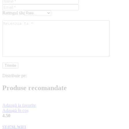
Ratingul tău
Distribuie pe:
Produse recomandate
Adaugă la favorite
Adaugă în coș
4.50
SY-076L WIFI