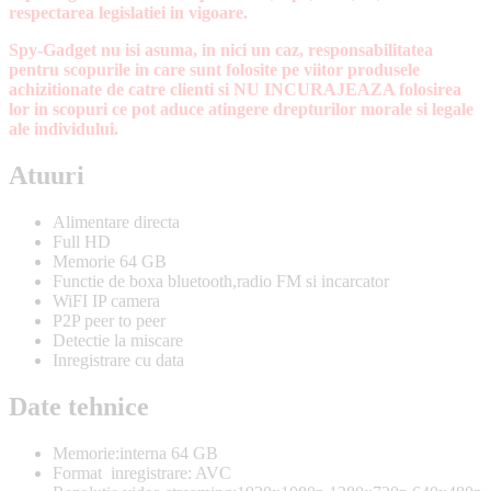
respectarea legislatiei in vigoare.
Spy-Gadget nu isi asuma, in nici un caz, responsabilitatea
pentru scopurile in care sunt folosite pe viitor produsele
achizitionate de catre clienti si NU INCURAJEAZA folosirea
lor in scopuri ce pot aduce atingere drepturilor morale si legale
ale individului.
Atuuri
Alimentare directa
Full HD
Memorie 64 GB
Functie de boxa bluetooth,radio FM si incarcator
WiFI IP camera
P2P peer to peer
Detectie la miscare
Inregistrare cu data
Date tehnice
Memorie:interna 64 GB
Format inregistrare: AVC