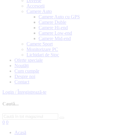
Diverse
Accesorii
Camere Auto
Camere Auto cu GPS
Camere Duble
Camere Hi-end
Camere Low-end
Camere Mid-end
Camere Sport
Monitorizare PC
Lichidari de Stoc
Oferte speciale
Noutăți
Cum cumpăr
Despre noi
Contact
Login / Înregistrează-te
Caută...
0
0
Acasă