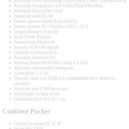
Rezolutie video streaming:1920x1080p,1280x720p.640x480p
Rezolutie inregistrare card:1280x720p,640x480p
Rezolutie Foto:2400×1040
Cadre/secunda:10-30
Sistem operare mobil:Android,IOS
Sistem operare PC:Windows,MAC oS X
Unghi filmare:110 grade
Auto White Balance
Autosalvare filmare:da
Stocare:1GB/160 minute
Detectie la Miscare:DA
Rescriere memorie:DA
Interfata Retea:Wi-Fi/802.11/b/g 2.4 Ghz
Microfon ultrasensibil incorporat
Alimentare: 5 V dc
Transfer date prin USB 2.0 (compatibila orice sistem de
operare)
Incarcare prin USB/incarcator
Inregistrare cu data si ora
Dimensiuni:8.2×8.2×8.1 cm
Continut Pachet
Ceasul cu camera K 11 IP
Incarcator 220V