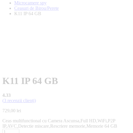
Microcamere spy
Ceasuri de Birou/Perete
K11 IP 64 GB
K11 IP 64 GB
4.33
(
3
recenzii clienți)
729,00
lei
Ceas multifunctional cu Camera Ascunsa,Full HD,WiFi,P2P
IP,AVC,Detectie miscare,Rescriere memorie,Memorie 64 GB