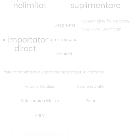
nelimitat
suplimentare
Acest site folosește
Despre noi
cookies
Accept
• importator
Termeni și condiții
direct
Contact
Prelucrarea datelor cu caracter personal
Cum comand
Folosim Cookies
Livrare și plată
Soluționarea litigiilor
Retur
ANPC
Informații utile