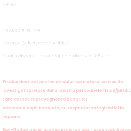
stereo.
Pretul contine TVA!
Garantie 24 luni persoane fizice
Produs disponibil pe comanda cu livrare in 3-5 zile.
Produs destinat profesionistilor care ofera servicii de
investigatii private dar si pentru persoanele fizice/juridi
care doresc supravegherea bunurilor
personale,copii,bona,etc, cu respectarea legislatiei in
vigoare.
Spy-Gadget nu isi asuma, in nici un caz, responsabilitate