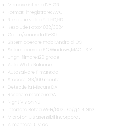
Memorie:interna 128 GB
Format inregistrare: AVC
Rezolutie video:Full HD,HD
Rezolutie Foto:4032/3024
Cadre/secunda:15-30
Sistem operare mobil:Android,IOS
Sistem operare PC:Windows,MAC oS X
Unghi filmare:120 grade
Auto White Balance
Autosalvare filmare:da
Stocare:1GB/160 minute
Detectie la Miscare:DA
Rescriere memorie:DA
Night Vision:NU
Interfata Retea:Wi-Fi/802.11/b/g 2.4 Ghz
Microfon ultrasensibil incorporat
Alimentare: 5 V dc