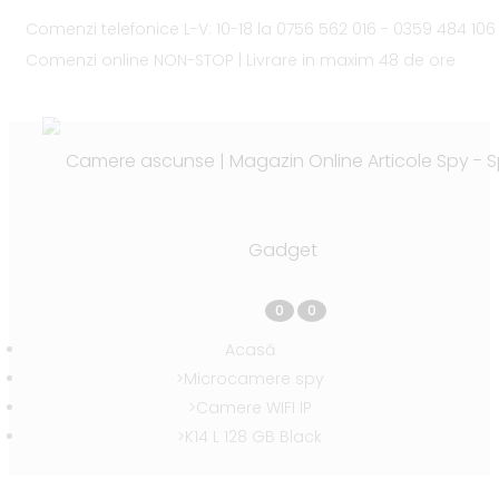
Comenzi telefonice L-V: 10-18 la
0756 562 016 - 0359 484 106
Comenzi online
NON-STOP
|
Livrare in maxim
48 de ore
0
0
Acasă
Microcamere spy
Camere WIFI IP
K14 L 128 GB Black