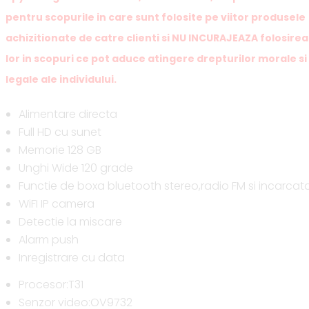
pentru scopurile in care sunt folosite pe viitor produsele
achizitionate de catre clienti si NU INCURAJEAZA folosirea
lor in scopuri ce pot aduce atingere drepturilor morale si
legale ale individului.
Alimentare directa
Full HD cu sunet
Memorie 128 GB
Unghi Wide 120 grade
Functie de boxa bluetooth stereo,radio FM si incarcat
WiFI IP camera
Detectie la miscare
Alarm push
Inregistrare cu data
Procesor:T31
Senzor video:OV9732