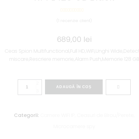
(
1
recenzie client)
689,00
lei
Ceas Spion Multifunctional,Full HD,WiFi,Unghi Wide,Detec
miscare,Rescriere memorie,Alarm Push,Memorie 128 G
ADAUGĂ ÎN COȘ
Categorii:
Camere WIFI IP
,
Ceasuri de Birou/Perete
,
Microcamere spy