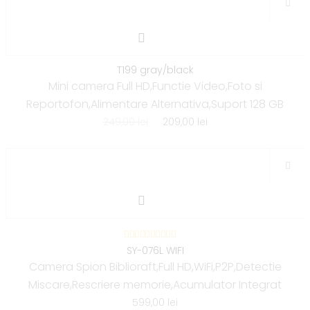
T199 gray/black
Mini camera Full HD,Functie Video,Foto si
Reportofon,Alimentare Alternativa,Suport 128 GB
249,00
lei
209,00
lei
SY-076L WIFI
Camera Spion Biblioraft,Full HD,WiFi,P2P,Detectie
Miscare,Rescriere memorie,Acumulator Integrat
599,00
lei