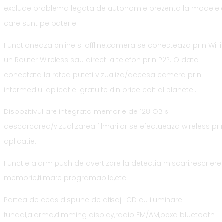
exclude problema legata de autonomie prezenta la modelel
care sunt pe baterie.
Functioneaza online si offline,camera se conecteaza prin WiFi
un Router Wireless sau direct la telefon prin P2P. O data
conectata la retea puteti vizualiza/accesa camera prin
intermediul aplicatiei gratuite din orice colt al planetei.
Dispozitivul are integrata memorie de 128 GB si
descarcarea/vizualizarea filmarilor se efectueaza wireless pri
aplicatie.
Functie alarm push de avertizare la detectia miscari,rescriere
memorie,filmare programabila,etc.
Partea de ceas dispune de afisaj LCD cu iluminare
fundal,alarma,dimming display,radio FM/AM,boxa bluetooth