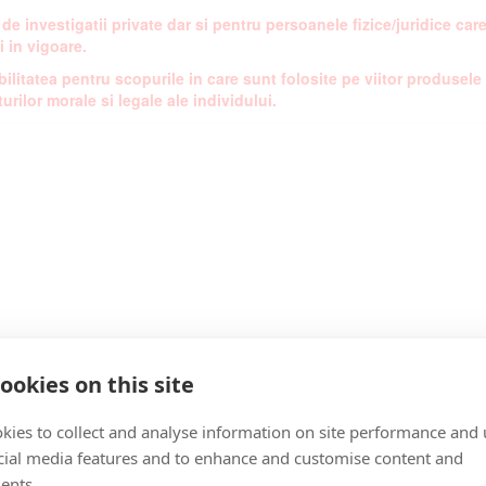
i de investigatii private dar si pentru persoanele fizice/juridice c
i in vigoare.
ilitatea pentru scopurile in care sunt folosite pe viitor produsel
urilor morale si legale ale individului.
ookies on this site
kies to collect and analyse information on site performance and 
cial media features and to enhance and customise content and
ents.