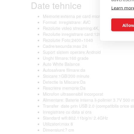
Date tehnice
Learn mor
Memorie:externa pe card microSD max 128GB (
Format inregistrare: AVC
Allow
Rezolutie video streaming:4K,2K,1920x1080p,
Rezolutie inregistrare card:1280x720p,640x480
Rezolutie Foto:2400×1040
Cadre/secunda:max 24
Suport sistem operare:Android
Unghi filmare:160 grade
Auto White Balance
Autosalvare filmare:da
Stocare:1GB/200 minute
Detectie la Miscare:Da
Rescriere memorie:Da
Microfon ultrasensibil incorporat
Alimentare: Baterie interna li-polimer 3.7V 500 
Transfer date prin USB 2.0 (compatibila orice s
Inregistrare cu data si ora
Standard wifi:802.11b/g/n/ 2.4GHz
Utilizatori:max 8
Dimensiuni:? cm