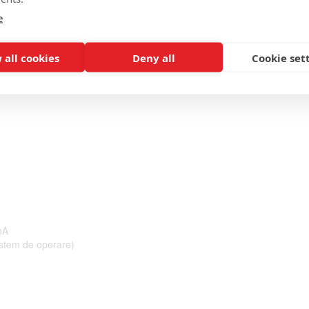
e
neinclus)
 all cookies
Deny all
Cookie set
1280x720p
p
mA
istem de operare)