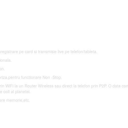
gistrare pe card si transmisie live pe telefon/tableta.
ionala.
on.
priza,pentru functionare Non -Stop.
in WiFi la un Router Wireless sau direct la telefon prin P2P. O data con
e colt al planetei.
ere memorie,etc.