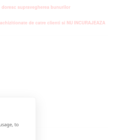
are doresc supravegherea bunurilor
e achizitionate de catre clienti si NU INCURAJEAZA
usage, to