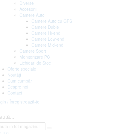
Diverse
Accesorii
Camere Auto
Camere Auto cu GPS
Camere Duble
Camere Hi-end
Camere Low-end
Camere Mid-end
Camere Sport
Monitorizare PC
Lichidari de Stoc
Oferte speciale
Noutăți
Cum cumpăr
Despre noi
Contact
gin / Înregistrează-te
aută...
0
0