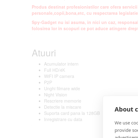
Produs destinat profesionistilor care ofera servici
personale,copii,bona,etc, cu respectarea legislatie
Spy-Gadget nu isi asuma, in nici un caz, responsab
folosirea lor in scopuri ce pot aduce atingere drept
Atuuri
Acumulator intern
Full HD/4K
WiFI IP camera
P2P
Unghi filmare wide
Night Vision
Rescriere memorie
Detectie la miscare
About c
Suporta card pana la 128GB
Inregistrare cu data
We use coo
provide so
advertisem