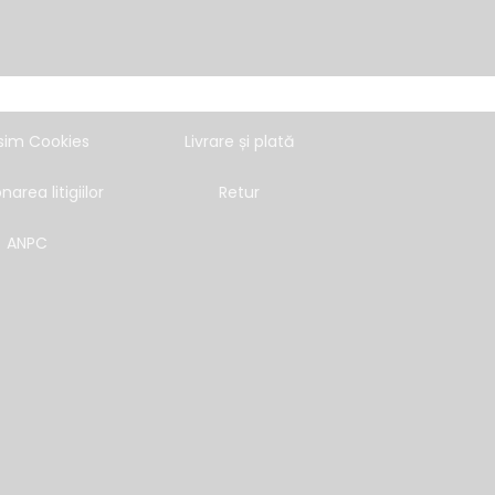
lor cu caracter personal
Cum comand
sim Cookies
Livrare și plată
narea litigiilor
Retur
ANPC