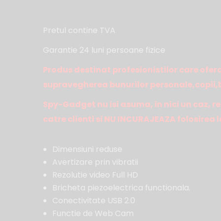
Pretul contine TVA
Garantie 24 luni persoane fizice
Produs destinat profesionistilor care ofera
supravegherea bunurilor personale,copii,bo
Spy-Gadget nu isi asuma, in nici un caz, re
catre clienti si NU INCURAJEAZA folosirea l
Dimensiuni reduse
Avertizare prin vibratii
Rezolutie video Full HD
Bricheta piezoelectrica functionala.
Conectivitate USB 2.0
Functie de Web Cam