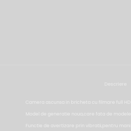
Descriere
Camera ascunsa in bricheta cu filmare full HD
Model de generatie noua,care fata de modelel
Functie de avertizare prin vibratii,pentru manip