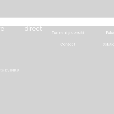
osturi
• importator
Despre noi
Prelucrarea date
re
direct
Termeni și condiții
Folo
Contact
Soluțio
te by
INK9