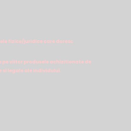
ele fizice/juridice care doresc
e pe viitor produsele achizitionate de
si legale ale individului.