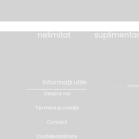
• suport tehnic
• testare fără c
nelimitat
suplimenta
Informații utile
Copyright © 2019 Spy Gadget |
websi
Despre noi
Termeni și condiții
Contact
Confidențialitate