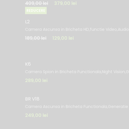
409,00
lei
379,00
lei
REDUCERE
L2
Camera Ascunsa in Bricheta HD,functie Video,Audio
189,00
lei
129,00
lei
K6
Camera Spion in Bricheta Functionala,Night Vision,G
289,00
lei
BR V18
Camera Ascunsa in Bricheta Functionala,Generatie 
249,00
lei