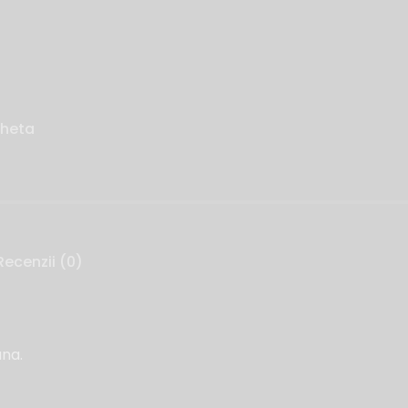
cheta
Recenzii (0)
una.