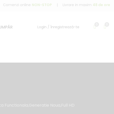
Comenzi online
NON-STOP
|
Livrare in maxim
48 de ore
0
0
UMPĂR
Login / Înregistrează-te
a Functionala,Generatie Noua,Full HD