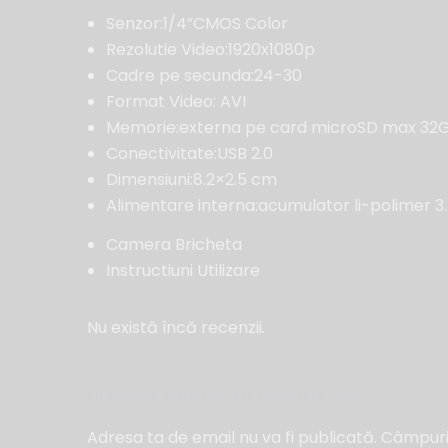
Senzor:1/4”CMOS Color
Rezolutie Video:1920x1080p
Cadre pe secunda:24-30
Format Video: AVI
Memorie:externa pe card microSD max 32G
Conectivitate:USB 2.0
Dimensiuni:8.2×2.5 cm
Alimentare interna:acumulator li-polimer 3
Camera Bricheta
Instructiuni Utilizare
Nu există încă recenzii.
Fii primul care lasă o recenzie “M8”
Adresa ta de email nu va fi publicată.
Câmpuril