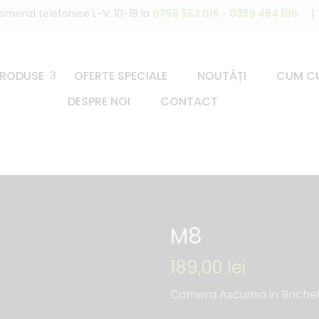
omenzi telefonice L-V: 10-18 la
0756 562 016 - 0359 484 106
|
PRODUSE
OFERTE SPECIALE
NOUTĂȚI
CUM C
DESPRE NOI
CONTACT
M8
189,00
lei
Camera Ascunsa in Brichet