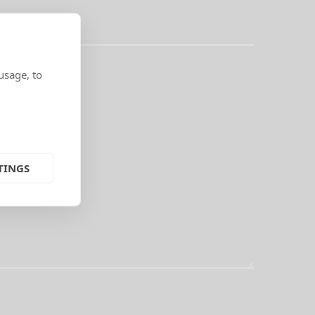
usage, to
TINGS