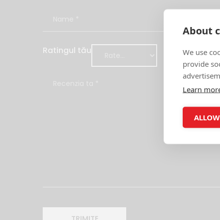
About c
Ratingul tău
We use coo
provide so
advertisem
Learn mor
ALLOW