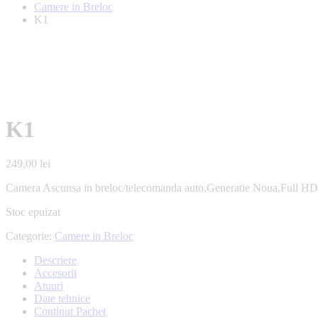
Camere in Breloc
K1
K1
249,00
lei
Camera Ascunsa in breloc/telecomanda auto,Generatie Noua,Full HD,De
Stoc epuizat
Categorie:
Camere in Breloc
Descriere
Accesorii
Atuuri
Date tehnice
Continut Pachet