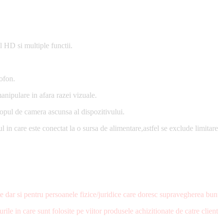
 HD si multiple functii.
tofon.
manipulare in afara razei vizuale.
opul de camera ascunsa al dispozitivului.
ul in care este conectat la o sursa de alimentare,astfel se exclude limita
ate dar si pentru persoanele fizice/juridice care doresc supravegherea bunu
urile in care sunt folosite pe viitor produsele achizitionate de catre 