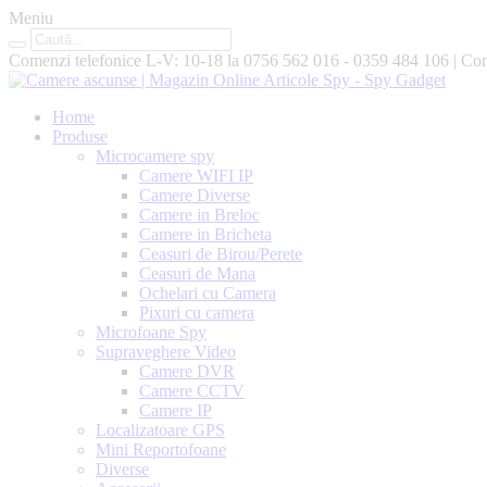
Meniu
Comenzi telefonice L-V: 10-18 la
0756 562 016 - 0359 484 106
|
Com
Home
Produse
Microcamere spy
Camere WIFI IP
Camere Diverse
Camere in Breloc
Camere in Bricheta
Ceasuri de Birou/Perete
Ceasuri de Mana
Ochelari cu Camera
Pixuri cu camera
Microfoane Spy
Supraveghere Video
Camere DVR
Camere CCTV
Camere IP
Localizatoare GPS
Mini Reportofoane
Diverse