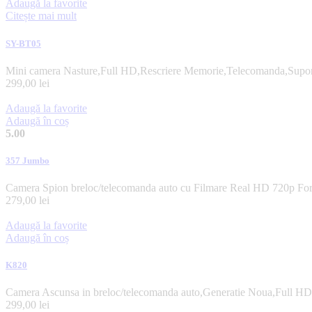
Adaugă la favorite
Citește mai mult
SY-BT05
Mini camera Nasture,Full HD,Rescriere Memorie,Telecomanda,Supo
299,00
lei
Adaugă la favorite
Adaugă în coș
5.00
357 Jumbo
Camera Spion breloc/telecomanda auto cu Filmare Real HD 720p Fo
279,00
lei
Adaugă la favorite
Adaugă în coș
K820
Camera Ascunsa in breloc/telecomanda auto,Generatie Noua,Full HD,
299,00
lei