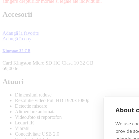
atingere drepturilor morale si legale ale individului.
Accesorii
Adaugă la favorite
Adaugă în coș
Kingston 32 GB
Card Kingston Micro SD HC Clasa 10 32 GB
69,00
lei
Atuuri
Dimensiuni reduse
Rezolutie video Full HD 1920x1080p
Detectie miscare
About c
Alimentare automata
Video,foto si reportofon
Leduri IR
We use coo
Vibratii
provide so
Conectivitate USB 2.0
advertisem