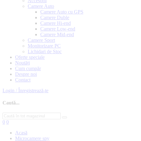
Accesorii
Camere Auto
Camere Auto cu GPS
Camere Duble
Camere Hi-end
Camere Low-end
Camere Mid-end
Camere Sport
Monitorizare PC
Lichidari de Stoc
Oferte speciale
Noutăți
Cum cumpăr
Despre noi
Contact
Login / Înregistrează-te
Caută...
0
0
Acasă
Microcamere spy