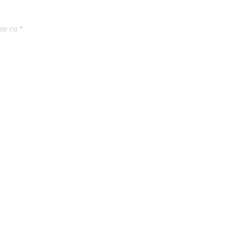
ate cu
*