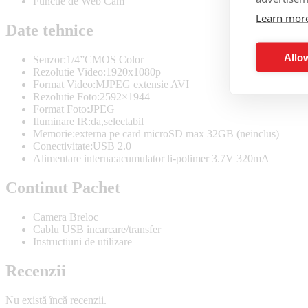
Functie de Web Cam
Learn mor
Date tehnice
Allow
Senzor:1/4”CMOS Color
Rezolutie Video:1920x1080p
Format Video:MJPEG extensie AVI
Rezolutie Foto:2592×1944
Format Foto:JPEG
Iluminare IR:da,selectabil
Memorie:externa pe card microSD max 32GB (neinclus)
Conectivitate:USB 2.0
Alimentare interna:acumulator li-polimer 3.7V 320mA
Continut Pachet
Camera Breloc
Cablu USB incarcare/transfer
Instructiuni de utilizare
Recenzii
Nu există încă recenzii.