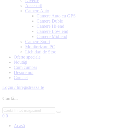
Diverse
Accesorii
Camere Auto
Camere Auto cu GPS
Camere Duble
Camere Hi-end
Camere Low-end
Camere Mid-end
Camere Sport
Monitorizare PC
Lichidari de Stoc
Oferte speciale
Noutăți
Cum cumpăr
Despre noi
Contact
Login / Înregistrează-te
Caută...
0
0
Acasă