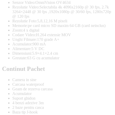
Senzor Video:OmniVision OV4634
Rezolutie Video:Selectabila 4k 4096x2160p @ 30 fps, 2.7k
3264×2448 @ 30 fps ,1920x1080p @ 30/60 fps, 1280x720p
@ 120 fps
Rezolutie Foto:5,8,12,16 M pixeli
Memorie:pe card micro SD maxim 64 GB (card neinclus)
Zoom:4 x digital
Codare Video:H.264 extensie MOV
Unghi Filmare:170 grade A+
Acumulator:900 mA
Alimentare:5 V DC
Dimensiuni:5.9×4.1×2.4 cm
Greutate:63 G cu acumulator
Continut Pachet
Camera in sine
Carcasa waterproof
Geam de rezerva carcasa
Acumulator
Suport ghidon
4 benzi adezive 3m
2 baze pentru casca
Baza tip J-hook