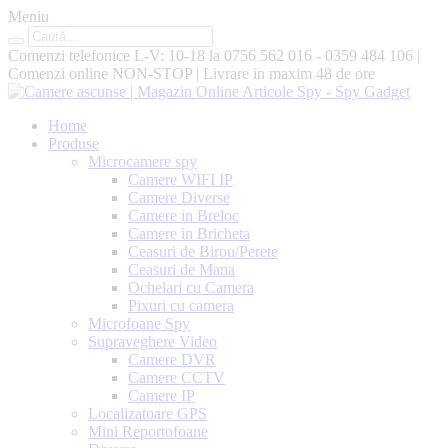
Meniu
Comenzi telefonice L-V: 10-18 la
0756 562 016 - 0359 484 106
|
Comenzi online
NON-STOP
|
Livrare in maxim
48 de ore
Home
Produse
Microcamere spy
Camere WIFI IP
Camere Diverse
Camere in Breloc
Camere in Bricheta
Ceasuri de Birou/Perete
Ceasuri de Mana
Ochelari cu Camera
Pixuri cu camera
Microfoane Spy
Supraveghere Video
Camere DVR
Camere CCTV
Camere IP
Localizatoare GPS
Mini Reportofoane