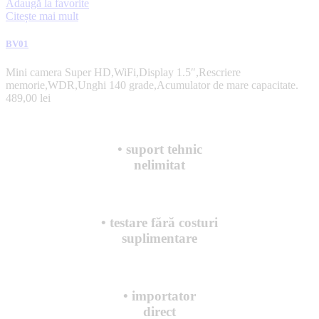
Adaugă la favorite
Citește mai mult
BV01
Mini camera Super HD,WiFi,Display 1.5″,Rescriere
memorie,WDR,Unghi 140 grade,Acumulator de mare capacitate.
489,00
lei
• suport tehnic
nelimitat
• testare fără costuri
suplimentare
• importator
direct