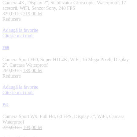
Camera 4K, Display 2”, Stabilizator Giroscopic, Waterproof, 17
acesorii, WiFi, Senzor Sony, 240 FPS
829,00
lei
719,00
lei
Reducere
Adaugă la favorite
Citește mai mult
F60
Camera Sport F60, Super HD 4K, WiFi, 16 Mega Pixeli, Display
2”, Carcasa Waterproof
269,00
lei
189,00
lei
Reducere
Adaugă la favorite
Citește mai mult
W9
Camera Sport W9, Full Hd, 60 FPS, Display 2”, WiFi, Carcasa
Waterproof
279,00
lei
199,00
lei