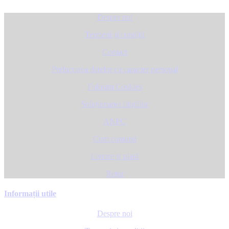
Despre noi
Termeni și condiții
Contact
Prelucrarea datelor cu caracter personal
Folosim Cookies
Soluționarea litigiilor
ANPC
Cum comand
Livrare și plată
Retur
Informații utile
Despre noi