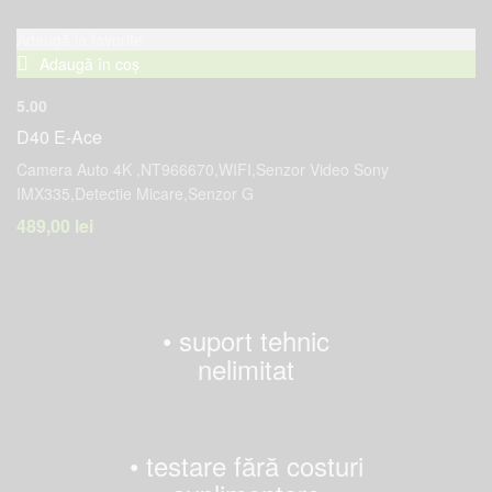
Adaugă la favorite
Adaugă în coș
5.00
D40 E-Ace
Camera Auto 4K ,NT966670,WIFI,Senzor Video Sony
IMX335,Detectie Micare,Senzor G
489,00
lei
• suport tehnic
nelimitat
• testare fără costuri