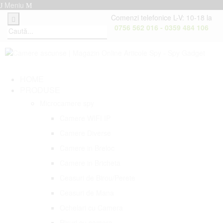
Meniu
Comenzi telefonice L-V: 10-18 la
0756 562 016 - 0359 484 106
HOME
PRODUSE
Microcamere spy
Camere WIFI IP
Camere Diverse
Camere in Breloc
Camere in Bricheta
Ceasuri de Birou/Perete
Ceasuri de Mana
Ochelari cu Camera
Pixuri cu camera