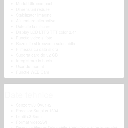
Model Ultracompact
Dimensiuni reduse
Stabilizator Imagine
Alimentare alternativa
Detectie la miscare
Display LCD LTPS TFT color 2.4″
Functie video si foto
Rezolutie si frecventa selectabila
Filmeaza cu data si ora
Suporta card de 32 GB
Inregistrare in bucla
Usor de montat
Functie WEB Cam
Date tehnice
Senzor:1/3 OV0142
Procesor:Sunplus 1604
Lentila:3.6mm
Format video:AVI
Rezolutie filmare:Selectabila 1080p720p,480p interpolat