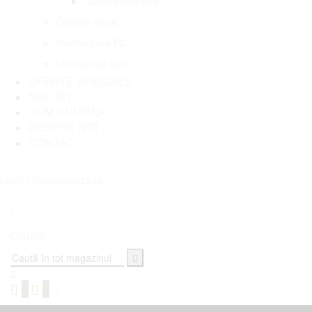
Camere Mid-end
Camere Sport
Monitorizare PC
Lichidari de Stoc
OFERTE SPECIALE
NOUTĂȚI
CUM CUMPĂR
DESPRE NOI
CONTACT
Login / Înregistrează-te
Caută...
0
0