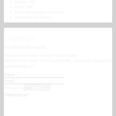
Adaptor 12V
Cablu USB
Suport de prindere cu ventuza
Instructiuni de utilizare
Recenzii
Nu există încă recenzii.
Fii primul care lasă o recenzie “G30 Sunplus”
Adresa ta de email nu va fi publicată.
Câmpurile obligatorii
sunt marcate cu
*
Ratingul tău