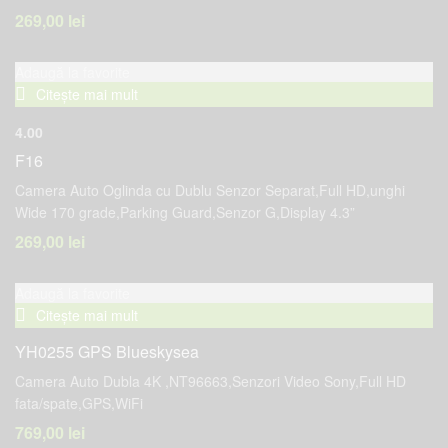
269,00
lei
Adaugă la favorite
Citește mai mult
4.00
F16
Camera Auto Oglinda cu Dublu Senzor Separat,Full HD,unghi
Wide 170 grade,Parking Guard,Senzor G,Display 4.3”
269,00
lei
Adaugă la favorite
Citește mai mult
YH0255 GPS Blueskysea
Camera Auto Dubla 4K ,NT96663,Senzori Video Sony,Full HD
fata/spate,GPS,WiFi
769,00
lei