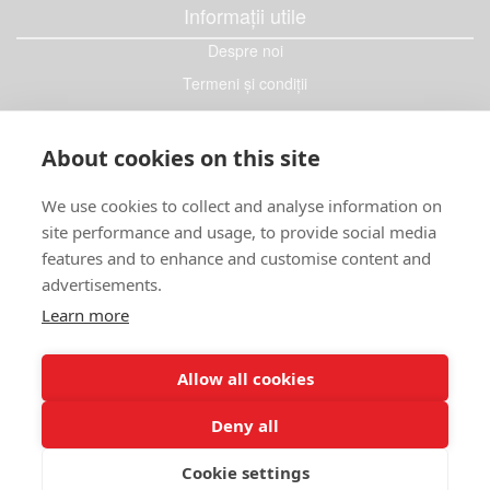
Informații utile
Despre noi
Termeni și condiții
Contact
Confidențialitate
About cookies on this site
Folosim Cookies
We use cookies to collect and analyse information on
Soluționarea litigiilor
site performance and usage, to provide social media
ANPC
features and to enhance and customise content and
Cum comand
advertisements.
Livrare și plată
Learn more
Retur
Allow all cookies
Copyright © 2019 Spy Gadget |
website by
INK9
Deny all
Cookie settings
Acest site folosește cookies
Accept