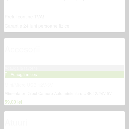
Pretul contine TVA!
Garantie 24 luni persoane fizice.
Accesorii
Adaugă la favorite
Adaugă în coș
Mini/Micro USB 12V-5V
Alimentator Direct Camere Auto mini/micro USB 12/24V-5V
59,00
lei
Atuuri