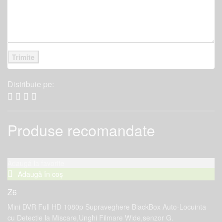
Distribuie pe:
Produse recomandate
Adaugă la favorite
Adaugă în coș
Z6
Mini DVR Full HD 1080p Supraveghere BlackBox Auto-Locuinta
cu Detectie la Miscare,Unghi Filmare Wide,senzor G.