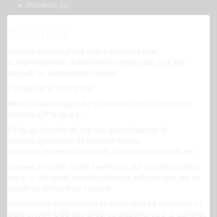
Recenzii (0)
Descriere
Camera supraveghere auto/trafic(black box)
pt.supravegherea autoturismului,traseu,dar si pt alte
aplicatii de supraveghere video.
Filmare Hd si functie foto.
Model ultracomapact,dar in acelasi timp cu un display
generos LTPS de 2.4″.
Pe langa functiile de mai sus gasim detectia la
miscare,stabilizator de imagine,filmare
automata,rescrierea memoriei,alimentare automata,etc.
Camera se poate monta foarte usor,atat la bordul masini
dar si in alte spatii datorita piciorului articulat care are un
sistem de prindere cu ventuza.
Vizualizarea inregistrarilor se poate face pe calculator cu
ajutorul iesiri USB sau direct pe displayul LCD al camerei.