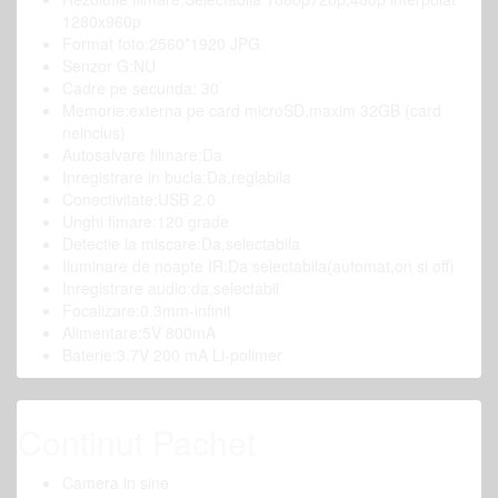
1280x960p
Format foto:2560*1920 JPG
Senzor G:NU
Cadre pe secunda: 30
Memorie:externa pe card microSD,maxim 32GB (card
neinclus)
Autosalvare filmare:Da
Inregistrare in bucla:Da,reglabila
Conectivitate:USB 2.0
Unghi fimare:120 grade
Detectie la miscare:Da,selectabila
Iluminare de noapte IR:Da selectabila(automat,on si off)
Inregistrare audio:da,selectabil
Focalizare:0.3mm-infinit
Alimentare:5V 800mA
Baterie:3.7V 200 mA Li-polimer
Continut Pachet
Camera in sine