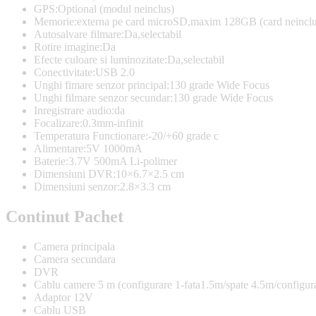
GPS:Optional (modul neinclus)
Memorie:externa pe card microSD,maxim 128GB (card neinclu
Autosalvare filmare:Da,selectabil
Rotire imagine:Da
Efecte culoare si luminozitate:Da,selectabil
Conectivitate:USB 2.0
Unghi fimare senzor principal:130 grade Wide Focus
Unghi filmare senzor secundar:130 grade Wide Focus
Inregistrare audio:da
Focalizare:0.3mm-infinit
Temperatura Functionare:-20/+60 grade c
Alimentare:5V 1000mA
Baterie:3.7V 500mA Li-polimer
Dimensiuni DVR:10×6.7×2.5 cm
Dimensiuni senzor:2.8×3.3 cm
Continut Pachet
Camera principala
Camera secundara
DVR
Cablu camere 5 m (configurare 1-fata1.5m/spate 4.5m/configura
Adaptor 12V
Cablu USB