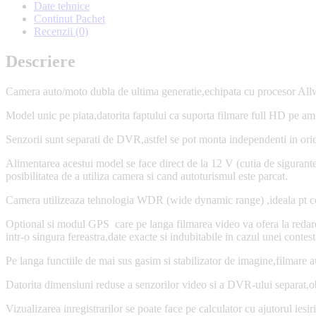
Date tehnice
Continut Pachet
Recenzii (0)
Descriere
Camera auto/moto dubla de ultima generatie,echipata cu procesor Al
Model unic pe piata,datorita faptului ca suporta filmare full HD pe amb
Senzorii sunt separati de DVR,astfel se pot monta independenti in orice 
Alimentarea acestui model se face direct de la 12 V (cutia de sigurante)
posibilitatea de a utiliza camera si cand autoturismul este parcat.
Camera utilizeaza tehnologia WDR (wide dynamic range) ,ideala pt cele
Optional si modul GPS care pe langa filmarea video va ofera la redare s
intr-o singura fereastra,date exacte si indubitabile in cazul unei contest
Pe langa functiile de mai sus gasim si stabilizator de imagine,filmar
Datorita dimensiuni reduse a senzorilor video si a DVR-ului separat,ob
Vizualizarea inregistrarilor se poate face pe calculator cu ajutorul ie