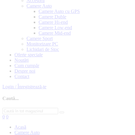
Accesorii
Camere Auto
Camere Auto cu GPS
Camere Duble
Camere Hi-end
Camere Low-end
Camere Mid-end
Camere Sport
Monitorizare PC
Lichidari de Stoc
Oferte speciale
Noutăți
Cum cumpăr
Despre noi
Contact
Login / Înregistrează-te
Caută...
0
0
Acasă
Camere Auto