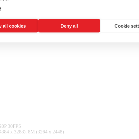
e
 all cookies
Deny all
Cookie set
720P 30FPS
4384 x 3288), 8M (3264 x 2448)