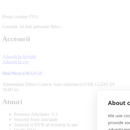
Pretul contine TVA.
Garantie 24 luni persoane fizice.
Accesorii
Adaugă la favorite
Adaugă în coș
Mini/Micro USB 12V-5V
Alimentator Direct Camere Auto mini/micro USB 12/24V-5V
59,00
lei
Atuuri
About c
Procesor Allwinner V3
We use coo
Senzorii Sony fata/spate
provide so
Senzorii si DVR-ul rezistent la apa
advertisem
Unghi Wide