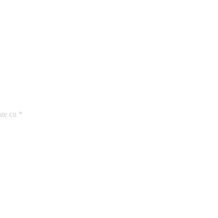
ate cu
*