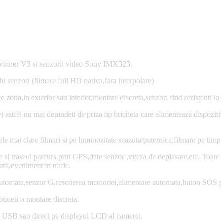
lwinner V3 si senzorii video Sony IMX323.
i senzori (filmare full HD nativa,fara interpolare)
zona,in exterior sau interior,montare discreta,senzori find rezistenti la
 astfel nu mai depindeti de priza tip bricheta care alimenteaza dispoziti
 mai clare filmari si pe luminozitate scazuta/puternica,filmare pe timp
i traseul parcurs prin GPS,date senzor ,viteza de deplasare,etc. Toate ac
atii,eveniment in trafic.
e automata,senzor G,rescrierea memoriei,alimentare automata,buton SOS p
tineti o montare discreta.
siri USB sau direct pe displayul LCD al camerei.