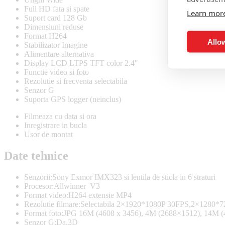
Full HD fata si spate
Learn mor
Suport card 128 Gb
Dimensiuni reduse
Format H264
Allow
Stabilizator Imagine
Alimentare alternativa
Display LCD LTPS TFT color 2.4″
Functie video si foto
Rezolutie si frecventa selectabila
Senzor G
Suporta GPS logger (neinclus)
Filmeaza cu data si ora
Inregistrare in bucla
Usor de montat
Date tehnice
Senzorii:Sony Exmor IMX323 si lentila de sticla in 6 straturi
Procesor:Allwinner V3
Format video:H264 extensie MP4
Rezolutie filmare:Selectabila 2×1920*1080P 30FPS,2×1280*
Format foto:JPG 16M (4608 x 3456), 4M (2688×1512), 14M (
Senzor G:Da,3D