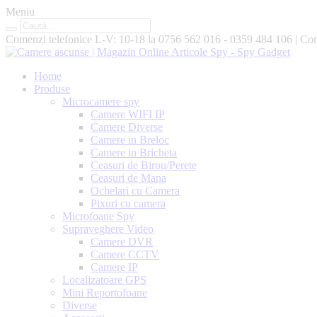
Meniu
Comenzi telefonice L-V: 10-18 la
0756 562 016 - 0359 484 106
|
Com
Home
Produse
Microcamere spy
Camere WIFI IP
Camere Diverse
Camere in Breloc
Camere in Bricheta
Ceasuri de Birou/Perete
Ceasuri de Mana
Ochelari cu Camera
Pixuri cu camera
Microfoane Spy
Supraveghere Video
Camere DVR
Camere CCTV
Camere IP
Localizatoare GPS
Mini Reportofoane
Diverse