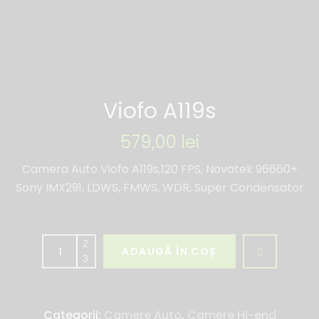
Viofo A119s
579,00
lei
Camera Auto Viofo A119s,120 FPS, Novatek 96660+
Sony IMX291, LDWS, FMWS, WDR, Super Condensator
ADAUGĂ ÎN COȘ
Categorii:
Camere Auto
,
Camere Hi-end