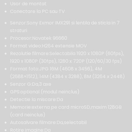
Usor de montat
Conectare la PC sau TV
Senzor:Sony Exmor IMX291 si lentila de sticla in 7
straturi
Procesor:Novatek 96660
Format video:H264 extensie MOV
Rezolutie filmare:Selectabila 1920 x 1080P (60fps),
1920 x 1080P (30fps), 1280 x 720P (120/60/30 fps)
Format foto:JPG 16M (4608 x 3456), 4M
(2688×1512), 14M (4384 x 3288), 8M (3264 x 2448)
Senzor G:Da,3 axe
GPS:optional (modul neinclus)
Detectie la miscare:Da
Memorie:externa pe card microSD,maxim 128GB
(card neinclus)
Autosalvare filmare:Da,selectabil
Rotire imagine:Da