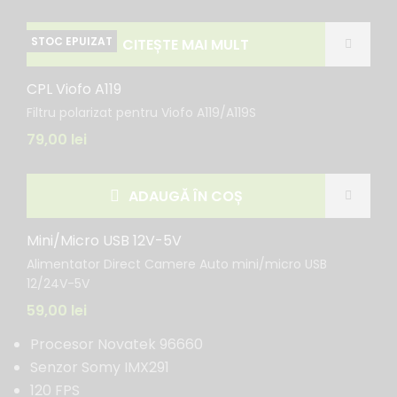
CITEȘTE MAI MULT
CPL Viofo A119
Filtru polarizat pentru Viofo A119/A119S
79,00
lei
ADAUGĂ ÎN COȘ
Mini/Micro USB 12V-5V
Alimentator Direct Camere Auto mini/micro USB
12/24V-5V
59,00
lei
Procesor Novatek 96660
Senzor Somy IMX291
120 FPS