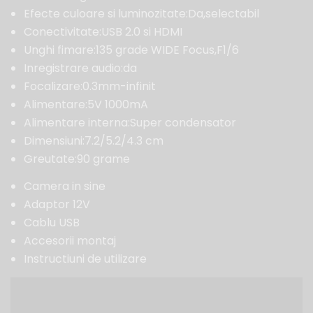
Efecte culoare si luminozitate:Da,selectabil
Conectivitate:USB 2.0 si HDMI
Unghi fimare:135 grade WIDE Focus,F1/6
Inregistrare audio:da
Focalizare:0.3mm-infinit
Alimentare:5V 1000mA
Alimentare interna:Super condensator
Dimensiuni:7.2/5.2/4.3 cm
Greutate:90 grame
Camera in sine
Adaptor 12V
Cablu USB
Accesorii montaj
Instructiuni de utilizare