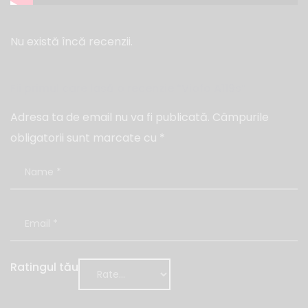
Nu există încă recenzii.
Fii primul care lasă o recenzie “Viofo A119s”
Adresa ta de email nu va fi publicată.
Câmpurile
obligatorii sunt marcate cu
*
Ratingul tău