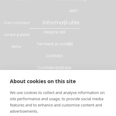
ANPC
Informații utile
Cum comand
Despre noi
Livrare și plată
Termeni și condiții
Retur
Contact
Confidențialitate
Folosim Cookies
About cookies on this site
Soluționarea litigiilor
We use cookies to collect and analyse information on
site performance and usage, to provide social media
ANPC
features and to enhance and customise content and
advertisements.
Cum comand