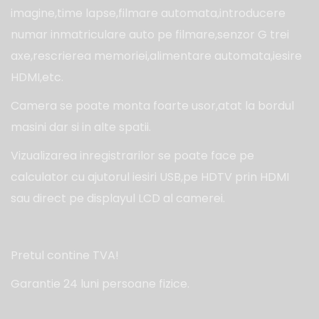
imagine,time lapse,filmare automata,introducere
numar inmatriculare auto pe filmare,senzor G trei
axe,rescrierea memoriei,alimentare automata,iesire
HDMI,etc.
Camera se poate monta foarte usor,atat la bordul
masini dar si in alte spatii.
Vizualizarea inregistrarilor se poate face pe
calculator cu ajutorul iesiri USB,pe HDTV prin HDMI
sau direct pe displayul LCD al camerei.
Pretul contine TVA!
Garantie 24 luni persoane fizice.