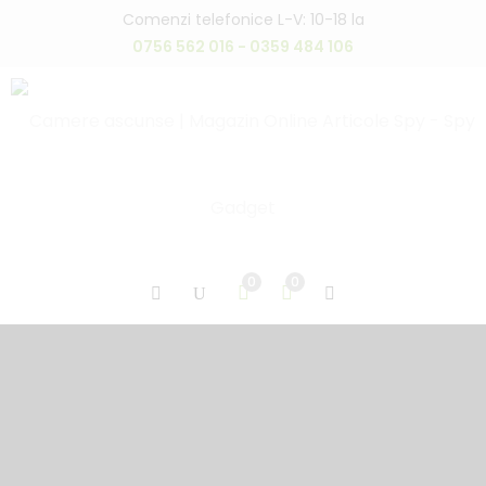
Comenzi telefonice L-V: 10-18 la
0756 562 016 - 0359 484 106
0
0