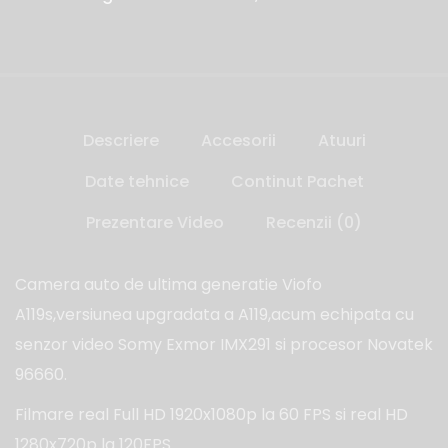
Descriere
Accesorii
Atuuri
Date tehnice
Continut Pachet
Prezentare Video
Recenzii (0)
Camera auto de ultima generatie Viofo
A119s,versiunea upgradata a A119,acum echipata cu
senzor video Somy Exmor IMX291 si procesor Novatek
96660.
Filmare real Full HD 1920x1080p la 60 FPS si real HD
1280x720p la 120FPS.