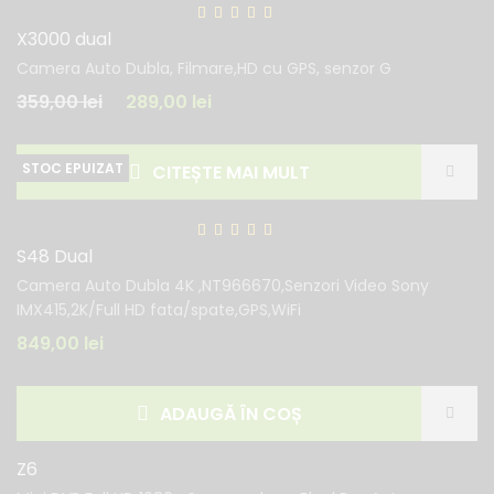
X3000 dual
Camera Auto Dubla, Filmare,HD cu GPS, senzor G
359,00
lei
289,00
lei
CITEȘTE MAI MULT
S48 Dual
Camera Auto Dubla 4K ,NT966670,Senzori Video Sony
IMX415,2K/Full HD fata/spate,GPS,WiFi
849,00
lei
ADAUGĂ ÎN COȘ
Z6