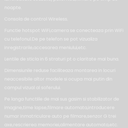
noapte.
Consola de control Wireless.
Functie hotspot WiFi,camera se conecteaza prin WiFi
cu telefonul.De pe telefon se pot vizualiza
inregistrarile,accesarea meniului,etc.
Lentile de sticla in 6 straturi pt o claritate mai buna.
Dimensiunile reduse faciliteaza montarea in locuri
neaccesibile altor modele si ocupa mai putin din
campul vizual al soferului.
Pe langa functiile de mai sus gasim si stabilizator de
imagine,time lapse,filmare automata,introducere
numar inmatriculare auto pe filmare,senzor G trei
axe,rescrierea memoriei,alimentare automata,etc.