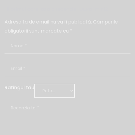
Fii primul care lasă o recenzie “DDPai mini2”
Adresa ta de email nu va fi publicată.
Câmpurile
obligatorii sunt marcate cu
*
Ratingul tău