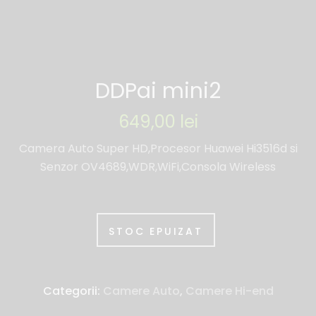
DDPai mini2
649,00
lei
Camera Auto Super HD,Procesor Huawei Hi3516d si
Senzor OV4689,WDR,WiFi,Consola Wireless
STOC EPUIZAT
Categorii:
Camere Auto
,
Camere Hi-end