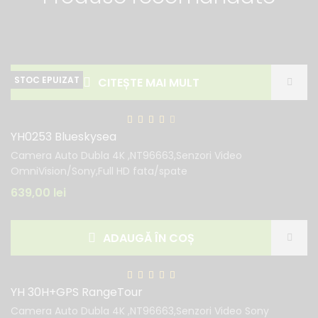
CITEȘTE MAI MULT
YH0253 Blueskysea
Camera Auto Dubla 4K ,NT96663,Senzori Video
OmniVision/Sony,Full HD fata/spate
639,00
lei
ADAUGĂ ÎN COȘ
YH 30H+GPS RangeTour
Camera Auto Dubla 4K ,NT96663,Senzori Video Sony