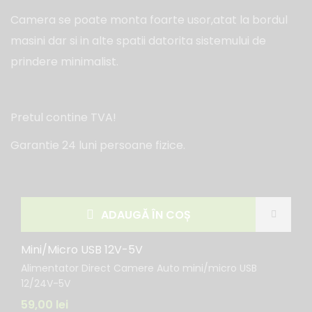
Camera se poate monta foarte usor,atat la bordul
masini dar si in alte spatii datorita sistemului de
prindere minimalist.
Pretul contine TVA!
Garantie 24 luni persoane fizice.
ADAUGĂ ÎN COȘ
Mini/Micro USB 12V-5V
Alimentator Direct Camere Auto mini/micro USB
12/24V-5V
59,00
lei