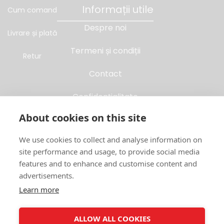
Informații utile
Cum comand
Despre noi
Livrare și plată
Termeni și condiții
Retur
Contact
Confidențialitate
About cookies on this site
Folosim Cookies
We use cookies to collect and analyse information on
Soluționarea litigiilor
site performance and usage, to provide social media
features and to enhance and customise content and
ANPC
advertisements.
Cum comand
Learn more
Livrare și plată
ALLOW ALL COOKIES