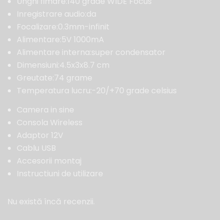
Unghi fimare:140 grade WIDE Focus
Inregistrare audio:da
Focalizare:0.3mm-infinit
Alimentare:5V 1000mA
Alimentare interna:super condensator
Dimensiuni:4.5x3x8.7 cm
Greutate:74 grame
Temperatura lucru:-20/+70 grade celsius
Camera in sine
Consola Wireless
Adaptor 12V
Cablu USB
Accesorii montaj
Instructiuni de utilizare
Nu există încă recenzii.