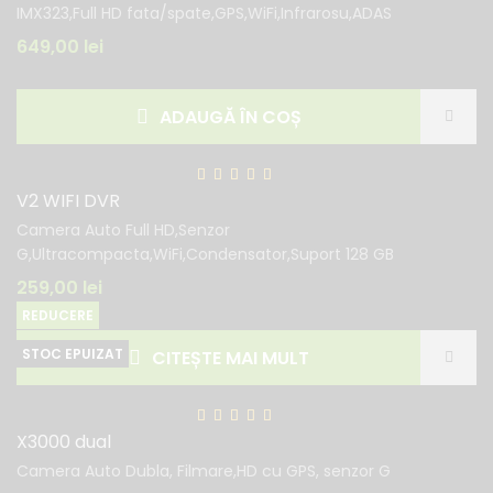
IMX323,Full HD fata/spate,GPS,WiFi,Infrarosu,ADAS
649,00
lei
ADAUGĂ ÎN COȘ
V2 WIFI DVR
Camera Auto Full HD,Senzor
G,Ultracompacta,WiFi,Condensator,Suport 128 GB
259,00
lei
REDUCERE
CITEȘTE MAI MULT
X3000 dual
Camera Auto Dubla, Filmare,HD cu GPS, senzor G