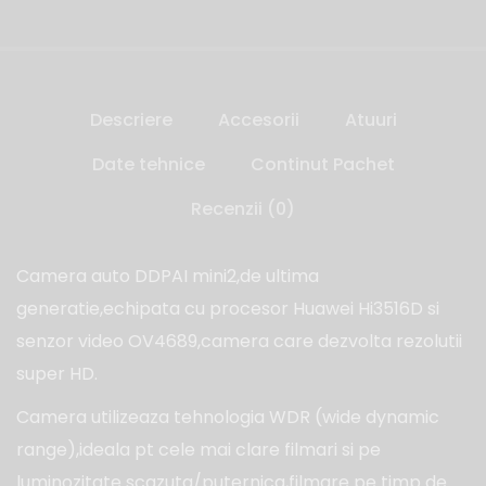
Descriere
Accesorii
Atuuri
Date tehnice
Continut Pachet
Recenzii (0)
Camera auto DDPAI mini2,de ultima
generatie,echipata cu procesor Huawei Hi3516D si
senzor video OV4689,camera care dezvolta rezolutii
super HD.
Camera utilizeaza tehnologia WDR (wide dynamic
range),ideala pt cele mai clare filmari si pe
luminozitate scazuta/puternica,filmare pe timp de