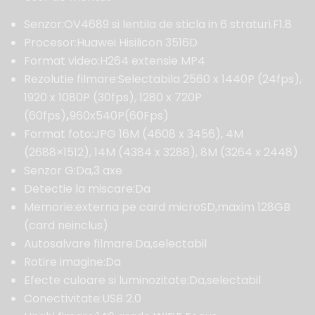
Senzor:OV4689 si lentila de sticla in 6 straturi.F1.8
Procesor:Huawei Hisilicon 3516D
Format video:H264 extensie MP4
Rezolutie filmare:Selectabila 2560 x 1440P (24fps),
1920 x 1080P (30fps), 1280 x 720P
(60fps)
,
960x540P(60Fps)
Format foto:JPG 16M (4608 x 3456), 4M
(2688×1512), 14M (4384 x 3288), 8M (3264 x 2448)
Senzor G:Da,3 axe
Detectie la miscare:Da
Memorie:externa pe card microSD,maxim 128GB
(card neinclus)
Autosalvare filmare:Da,selectabil
Rotire imagine:Da
Efecte culoare si luminozitate:Da,selectabil
Conectivitate:USB 2.0