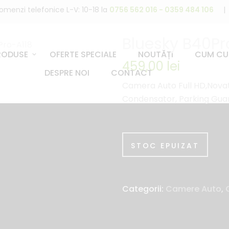
omenzi telefonice L-V: 10-18 la
0756 562 016 - 0359 484 106
|
Bluesky B40Pr
RODUSE
OFERTE SPECIALE
NOUTĂȚI
CUM CU
459,00
lei
DESPRE NOI
CONTACT
Camera Auto Full HD,Nova
Condensator, Parking Gua
STOC EPUIZAT
Categorii:
Camere Auto
,