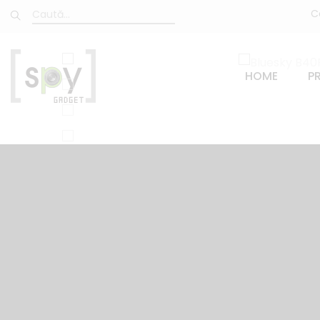
C
HOME
P