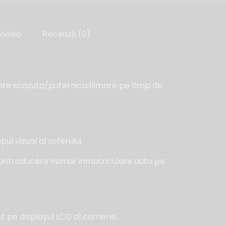
Video
Recenzii (0)
tate scazuta/puternica,filmare pe timp de
l vizual al soferului.
ta,introducere numar inmatriculare auto pe
ct pe displayul LCD al camerei.