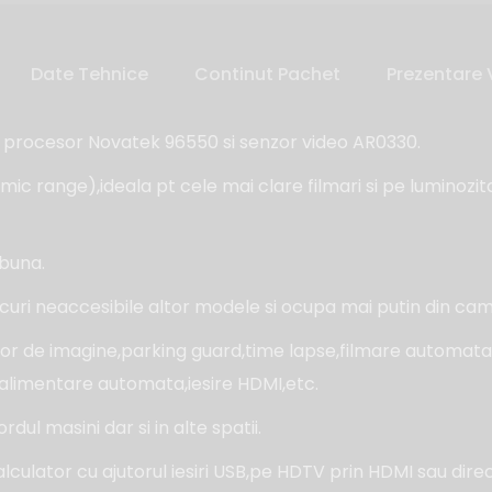
Date Tehnice
Continut Pachet
Prezentare 
 procesor Novatek 96550 si senzor video AR0330.
c range),ideala pt cele mai clare filmari si pe luminozi
 buna.
uri neaccesibile altor modele si ocupa mai putin din campu
izator de imagine,parking guard,time lapse,filmare automa
,alimentare automata,iesire HDMI,etc.
l masini dar si in alte spatii.
alculator cu ajutorul iesiri USB,pe HDTV prin HDMI sau dire