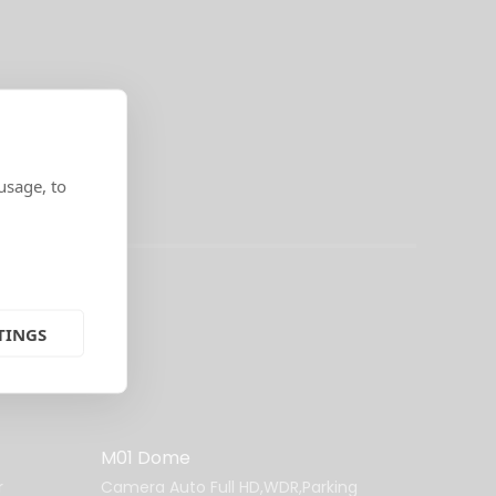
usage, to
TINGS
M01 Dome
r
Camera Auto Full HD,WDR,Parking