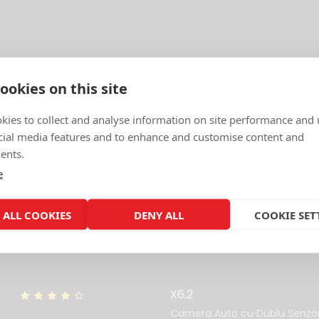
ookies on this site
kies to collect and analyse information on site performance and 
Distribuie pe:
cial media features and to enhance and customise content and
ents.
e
 ALL COOKIES
DENY ALL
COOKIE SET
Produse recomandate
REDUCERE
X6.2
Camera Auto cu Dublu Senzo