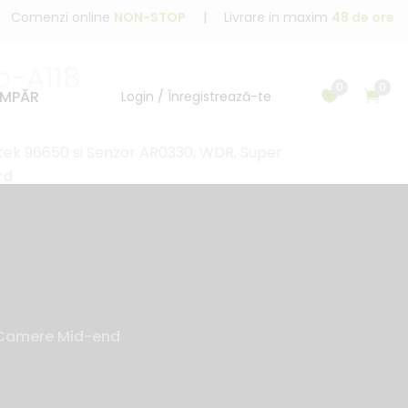
Comenzi online
NON-STOP
|
Livrare in maxim
48 de ore
o-A118
0
0
MPĂR
Login / Înregistrează-te
tek 96650 si Senzor AR0330, WDR, Super
rd
Camere Mid-end