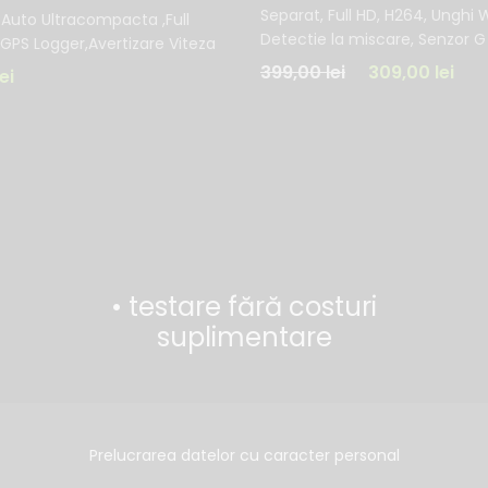
Separat, Full HD, H264, Unghi 
uto Ultracompacta ,Full
Detectie la miscare, Senzor G
GPS Logger,Avertizare Viteza
399,00
lei
309,00
lei
lei
• testare fără costuri
suplimentare
Prelucrarea datelor cu caracter personal