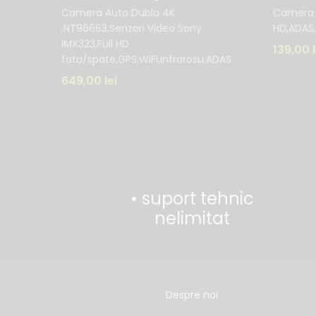
Camera Auto Dubla 4K
Camera A
,NT96663,Senzori Video Sony
HD,ADAS,
IMX323,Full HD
139,00
fata/spate,GPS,WiFi,Infrarosu,ADAS
649,00
lei
• suport tehnic
nelimitat
Despre noi