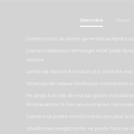
Descriere
Atuuri
Camera auto de ultima generatie,echipata cu
Camera utilizeaza tehnologia WDR (wide dynami
noapte.
Lentile de sticla in 6 straturi pt o claritate mai
Dimensiunile reduse faciliteaza montarea in loc
Pe langa functiile de mai sus gasim si stabil
filmare,senzor G trei axe,rescrierea memoriei
Camera se poate monta foarte usor,atat la bordu
Vizualizarea inregistrarilor se poate face pe c