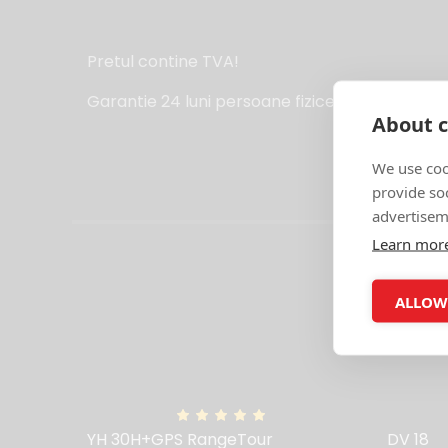
Pretul contine TVA!
Garantie 24 luni persoane fizice.
About c
We use coo
provide so
advertisem
Learn mor
ALLOW
YH 30H+GPS RangeTour
DV 18