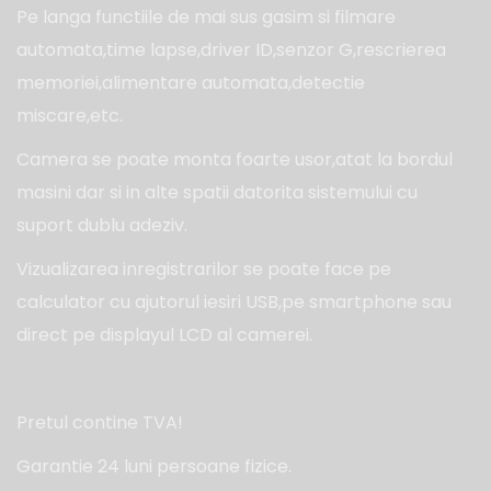
Pe langa functiile de mai sus gasim si filmare
automata,time lapse,driver ID,senzor G,rescrierea
memoriei,alimentare automata,detectie
miscare,etc.
Camera se poate monta foarte usor,atat la bordul
masini dar si in alte spatii datorita sistemului cu
suport dublu adeziv.
Vizualizarea inregistrarilor se poate face pe
calculator cu ajutorul iesiri USB,pe smartphone sau
direct pe displayul LCD al camerei.
Pretul contine TVA!
Garantie 24 luni persoane fizice.