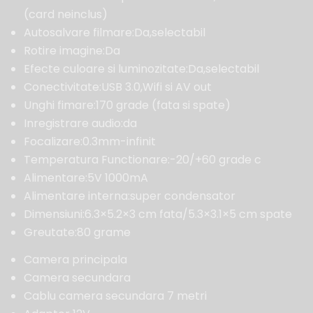
(card neinclus)
Autosalvare filmare:Da,selectabil
Rotire imagine:Da
Efecte culoare si luminozitate:Da,selectabil
Conectivitate:USB 3.0,Wifi si AV out
Unghi fimare:170 grade (fata si spate)
Inregistrare audio:da
Focalizare:0.3mm-infinit
Temperatura Functionare:-20/+60 grade c
Alimentare:5V 1000mA
Alimentare interna:super condensator
Dimensiuni:6.3×5.2×3 cm fata/5.3×3.1×5 cm spate
Greutate:80 grame
Camera principala
Camera secundara
Cablu camera secundara 7 metri