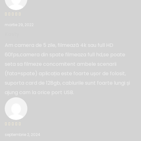
martie 29, 2022
Kosty
Am camera de 5 zile, filmează 4k sau full HD
60fps,camera din spate filmeaza full hd,se poate
seta sa filmeze concomitent ambele scenarii
(fata+spate) aplicația este foarte ușor de folosit,
suporta card de 128gb, cablurile sunt foarte lungi și
ajung cam la orice port USB.
septembrie 2, 2024