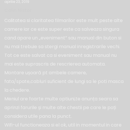
aprilie 23, 2019
Calin Nistor
Calitatea si claritatea filmarilor este mult peste alte
camere iar ce este super este ca salveaza singura
cand apare un „eveniment” sau manual din buton si
nu mai trebuie sa stergi manual inregistrarile vechi.
Tot ce este salvat ca si eveniment sau manual nu
mai este suprascris de rescrierea automata.
Montare ușoară pt ambele camere,
fata/spate,cabluri suficient de lungi sa le poti masca
la chedere.
Meniul are foarte multe optiuni,te anunța seara sa
aprinzi farurile și multe alte chestii pe care le poți
considera utile pana la punct.
Wifi-ul functioneaza si el ok, util in momentul in care