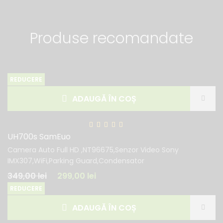
Produse recomandate
REDUCERE
ADAUGĂ ÎN COȘ
UH700s SamEuo
Camera Auto Full HD ,NT96675,Senzor Video Sony
IMX307,WiFi,Parking Guard,Condensator
349,00
lei
299,00
lei
REDUCERE
ADAUGĂ ÎN COȘ