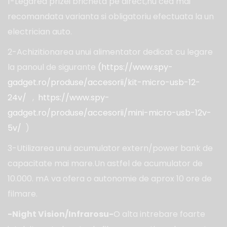
1-Legarea prizei bricheta pe direct,nu cea mai
recomandata varianta si obligatoriu efectuata la un
electrician auto.
2-Achizitionarea unui alimentator dedicat cu legare
la panoul de sigurante
(https://www.spy-
gadget.ro/produse/accesorii/kit-micro-usb-12-
24v/
,
https://www.spy-
gadget.ro/produse/accesorii/mini-micro-usb-12v-
5v/
)
3-Utilizarea unui acumulator extern/power bank de
capacitate mai mare.Un astfel de acumulator de
10.000. mA va ofera o autonomie de aprox 10 ore de
filmare.
-Night Vision/Infrarosu-
O alta intrebare foarte