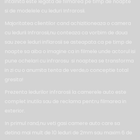
intalnita este legata de filmarea pe timp de noapte
si de modelele cu leduri Infrarosii.
Majoritatea clientilor cand achizitioneaza o camera
cu ledurii Infrarosii,nu conteaza ca vorbim de doua
sau zece leduri inflarosii se asteapata ca pe timp de
noapte sa aiba o imagine ca in filmele unde actorul isi
pune ochelari cu infrarosu si noaptea se transforma
in zi cu o anumita tenta de verde,o conceptie total
gresita!
Prezenta ledurilor infrarosii la camerele auto este
complet inutila sau de reclama pentru filmarea in
exterior.
In primul rand,nu veti gasi camere auto care sa
detina mai mult de 10 leduri de 2mm sau maxim 6 de