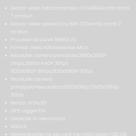
Senzor video fata:OmniVision OV4689,lentila sticla
7 straturi
Senzor video spate:Sony IMX 323,lentila sticla 7
straturi
Procesor:Novatek 96663 V2
Format video:H264extensie MOV
Rezolutie camera principala:2880x2160P
24fps,2560x1440P 30fps
1920x1080P 60fps,1920x1080P 30fps
Rezolutie camera
principala+secundara:1920x1080p/1920x1080p
30fps
Senzor G:Da,3D
GPS Logger:DA
Detectie la miscare:Da
Wifi:DA
Memorie:externa pe card microSD,maxim 128 GB