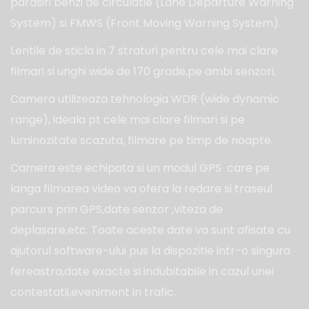
parasiri benzi de circulatie (Lane Departure Warning
System) si FMWS (Front Moving Warning System).
Lentile de sticla in 7 straturi pentru cele mai clare
filmari si unghi wide de 170 grade,pe ambi senzori.
Camera utilizeaza tehnologia WDR (wide dynamic
range), ideala pt cele mai clare filmari si pe
luminozitate scazuta, filmare pe timp de noapte.
Camera este echipata si un modul GPS care pe
langa filmarea video va ofera la redare si traseul
parcurs prin GPS,date senzor ,viteza de
deplasare,etc. Toate aceste date va sunt afisate cu
ajutorul software-ului pus la dispozitie intr-o singura
fereastra,date exacte si indubitabile in cazul unei
contestatii,eveniment in trafic.