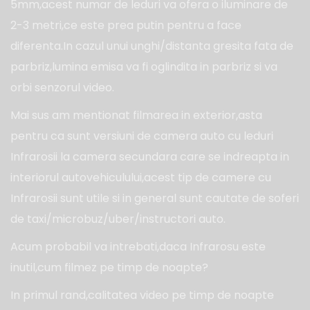
5mm,acest numar de leduri va ofera o iluminare de
2-3 metri,ce este prea putin pentru a face
diferenta.In cazul unui unghi/distanta gresita fata de
parbriz,lumina emisa va fi oglindita in parbriz si va
orbi senzorul video.
Mai sus am mentionat filmarea in exterior,asta
pentru ca sunt versiuni de camera auto cu leduri
Infrarosii la camera secundara care se indreapta in
interiorul autovehiculului,acest tip de camere cu
Infrarosii sunt utile si in general sunt cautate de soferi
de taxi/microbuz/uber/instructori auto.
Acum probabil va intrebati,daca Infrarosu este
inutil,cum filmez pe timp de noapte?
In primul rand,calitatea video pe timp de noapte