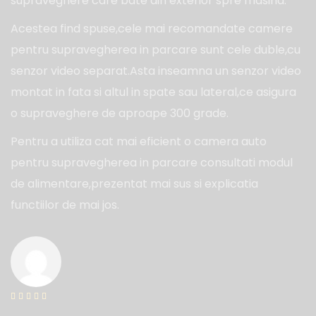
supraveghere care bate din exterior spre masina.
Acestea find spuse,cele mai recomandate camere
pentru supravegherea in parcare sunt cele duble,cu
senzor video separat.Asta inseamna un senzor video
montat in fata si altul in spate sau lateral,ce asigura
o supraveghere de aproape 300 grade.
Pentru a utiliza cat mai eficient o camera auto
pentru supravegherea in parcare consultati modul
de alimentare,prezentat mai sus si explicatia
functiilor de mai jos.