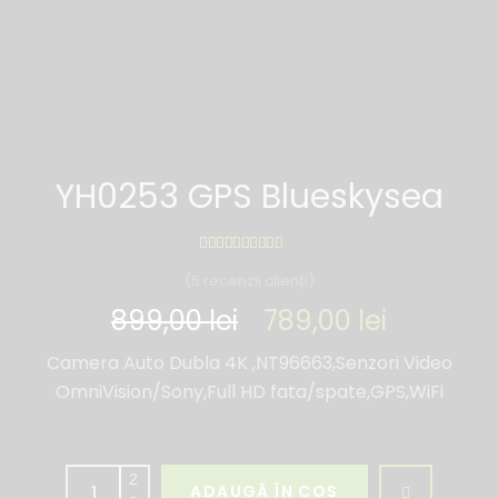
YH0253 GPS Blueskysea
(
5
recenzii clienți)
899,00
lei
789,00
lei
Camera Auto Dubla 4K ,NT96663,Senzori Video
OmniVision/Sony,Full HD fata/spate,GPS,WiFi
ADAUGĂ ÎN COȘ