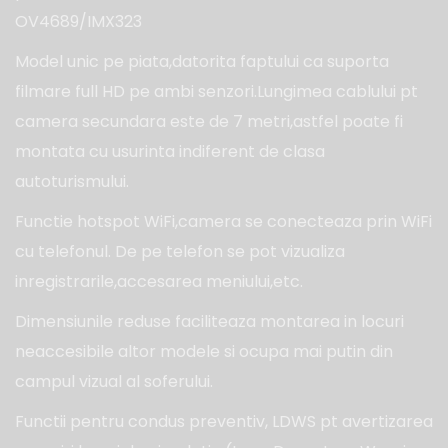
OV4689/IMX323
Model unic pe piata,datorita faptului ca suporta
filmare full HD pe ambi senzori.Lungimea cablului pt
camera secundara este de 7 metri,astfel poate fi
montata cu usurinta indiferent de clasa
autoturismului.
Functie hotspot WiFi,camera se conecteaza prin WiFi
cu telefonul. De pe telefon se pot vizualiza
inregistrarile,accesarea meniului,etc.
Dimensiunile reduse faciliteaza montarea in locuri
neaccesibile altor modele si ocupa mai putin din
campul vizual al soferului.
Functii pentru condus preventiv, LDWS pt avertizarea