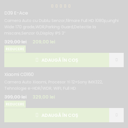
D39 E-Ace
Camera Auto cu Dublu Senzor,filmare Full HD 1080p,unghi
Wide 170 grade,WDR,Parking Guard,Detectie la
miscare,Senzor G,Display IPS 3”
329,00
lei
209,00
lei
REDUCERE
ADAUGĂ ÎN COȘ
Xiaomi C0160
Camera Auto Xiaomi, Procesor Yi 12+Sony IMX322,
Tehnologie e-HDR/WDR, WiFI, Full HD
399,00
lei
329,00
lei
REDUCERE
ADAUGĂ ÎN COȘ