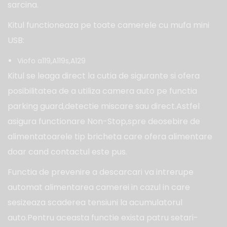
sarcina.
Kitul functioneaza pe toate camerele cu mufa mini
USB:
Viofo a119,A119s,A129
Kitul se leaga direct la cutia de sigurante si ofera
posibilitatea de a utiliza camera auto pe functia
parking guard,detectie miscare sau direct.Astfel
asigura functionare Non-Stop,spre deosebire de
alimentatoarele tip bricheta care ofera alimentare
doar cand contactul este pus.
Functia de prevenire a descarcari va intrerupe
automat alimentarea camerei in cazul in care
sesizeaza scaderea tensiuni la acumulatorul
auto.Pentru aceasta functie exista patru setari-